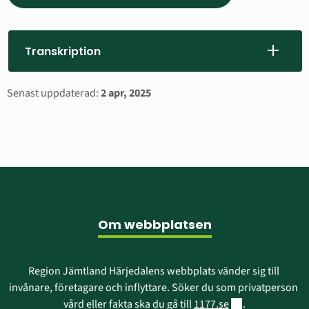
till
annan
webbplats,
Transkription
öppnas
i
Sidinformation
Senast uppdaterad:
2 apr, 2025
nytt
fönster)
Sidfot
Om webbplatsen
Region Jämtland Härjedalens webbplats vänder sig till 
invånare, företagare och inflyttare. Söker du som privatperson 
Länk till annan w
vård eller fakta ska du gå till 
1177.se
.