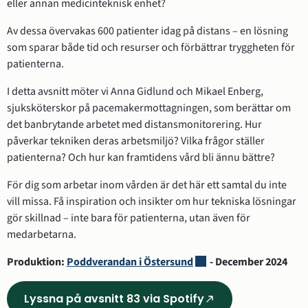
eller annan medicinteknisk enhet?
Av dessa övervakas 600 patienter idag på distans – en lösning 
som sparar både tid och resurser och förbättrar tryggheten för 
patienterna.
I detta avsnitt möter vi Anna Gidlund och Mikael Enberg, 
sjuksköterskor på pacemakermottagningen, som berättar om 
det banbrytande arbetet med distansmonitorering. Hur 
påverkar tekniken deras arbetsmiljö? Vilka frågor ställer 
patienterna? Och hur kan framtidens vård bli ännu bättre?
För dig som arbetar inom vården är det här ett samtal du inte 
vill missa. Få inspiration och insikter om hur tekniska lösningar 
gör skillnad – inte bara för patienterna, utan även för 
medarbetarna.
Länk till annan webbplat
Produktion: 
Poddverandan i Östersund
 - December 2024
Lyssna på avsnitt 83 via Spotify
(Länk