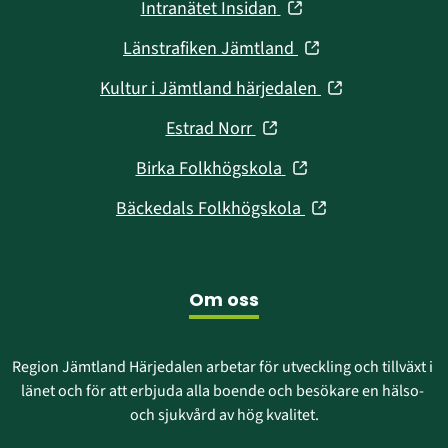
(öppnas
Intranätet Insidan
nytt
i
fönster)
(öppnas
Länstrafiken Jämtland
nytt
i
fönster)
(öppnas
Kultur i Jämtland härjedalen
nytt
i
fönster)
(öppnas
Estrad Norr
nytt
i
fönster)
(öppnas
Birka Folkhögskola
nytt
i
fönster)
(öppnas
Bäckedals Folkhögskola
nytt
i
fönster)
nytt
fönster)
Om oss
Region Jämtland Härjedalen arbetar för utveckling och tillväxt i 
länet och för att erbjuda alla boende och besökare en hälso- 
och sjukvård av hög kvalitet.