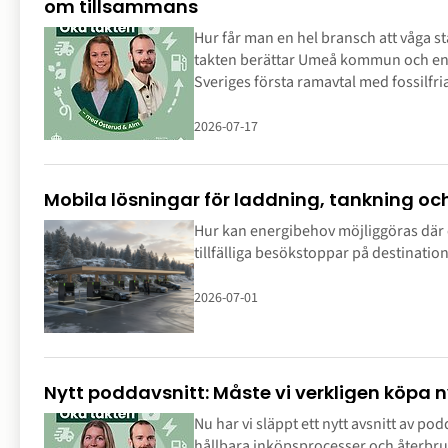
om tillsammans
Hur får man en hel bransch att våga st
takten berättar Umeå kommun och e
Sveriges första ramavtal med fossilfr
beläggning.
2026-07-17
Mobila lösningar för laddning, tankning och
Hur kan energibehov möjliggöras där e
tillfälliga besökstoppar på destinatio
2026-07-01
Nytt poddavsnitt: Måste vi verkligen köpa n
Nu har vi släppt ett nytt avsnitt av po
hållbara inköpsprocesser och återbruk 