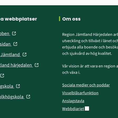
ra webbplatser
Om oss
(öppnas
ebben
Region Jämtland Härjedalen arb
i
utveckling och tillväxt i länet och
(öppnas
nsidan
nytt
erbjuda alla boende och besökar
i
fönster)
och sjukvård av hög kvalitet.
(öppnas
n Jämtland
nytt
i
fönster)
(öppnas
tland härjedalen
Vår vision är att vara en region att
nytt
i
och växa i.
fönster)
(öppnas
nytt
fönster)
Sociala medier och poddar
(öppnas
ögskola
nytt
i
Visselblåsarfunktion
fönster)
(öppnas
olkhögskola
nytt
Anslagstavla
i
fönster)
Länk till annan web
Webbdiariet
nytt
fönster)