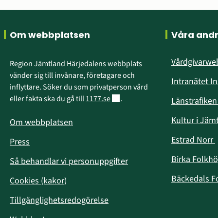
Sidfot
Om webbplatsen
Våra and
Vårdgivarw
Region Jämtland Härjedalens webbplats 
vänder sig till invånare, företagare och 
Intranätet I
inflyttare. Söker du som privatperson vård 
Länk till annan webbplats.
eller fakta ska du gå till 
1177.se
.
Länstrafike
Kultur i Jäm
Om webbplatsen
Estrad Norr
Press
i
Birka Folkh
Så behandlar vi personuppgifter
Bäckedals F
Cookies (kakor)
Tillgänglighetsredogörelse