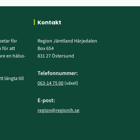
Kontakt
etar för 
Region Jämtland Härjedalen
 för att 
Box 654
e en hälso- 
831 27 Östersund
Telefonnummer:
 längta till 
063-14 75 00
 (växel)
E-post:
region@regionjh.se
bplats.