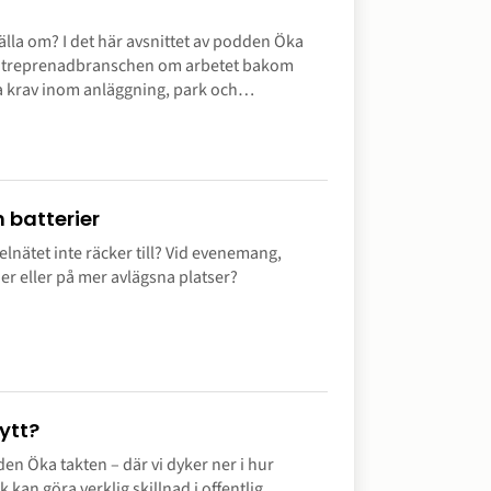
älla om? I det här avsnittet av podden Öka
ntreprenadbranschen om arbetet bakom
ia krav inom anläggning, park och
 batterier
lnätet inte räcker till? Vid evenemang,
ner eller på mer avlägsna platser?
ytt?
dden Öka takten – där vi dyker ner i hur
kan göra verklig skillnad i offentlig