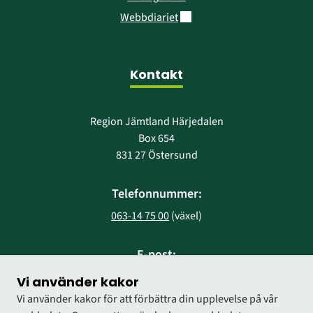
Länk till annan webbplats.
Webbdiariet
Kontakt
Region Jämtland Härjedalen
Box 654
831 27 Östersund
Telefonnummer:
063-14 75 00
 (växel)
E-post:
region@regionjh.se
Vi använder kakor
Vi använder kakor för att förbättra din upplevelse på vår