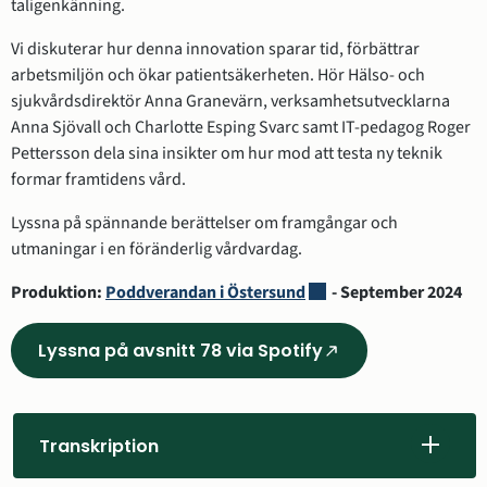
taligenkänning.
Vi diskuterar hur denna innovation sparar tid, förbättrar 
arbetsmiljön och ökar patientsäkerheten. Hör Hälso- och 
sjukvårdsdirektör Anna Granevärn, verksamhetsutvecklarna 
Anna Sjövall och Charlotte Esping Svarc samt IT-pedagog Roger 
Pettersson dela sina insikter om hur mod att testa ny teknik 
formar framtidens vård.
Lyssna på spännande berättelser om framgångar och 
utmaningar i en föränderlig vårdvardag.
Länk till annan webbplat
Produktion: 
Poddverandan i Östersund
 - September 2024
Lyssna på avsnitt 78 via Spotify
(Länk
till
annan
webbplats,
Transkription
öppnas