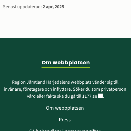
i
Sidinformation
Senast uppdaterad:
2 apr, 2025
nytt
fönster)
Sidfot
Om webbplatsen
Region Jämtland Härjedalens webbplats vänder sig till 
invånare, företagare och inflyttare. Söker du som privatperson 
Länk till annan w
vård eller fakta ska du gå till 
1177.se
.
Om webbplatsen
Press