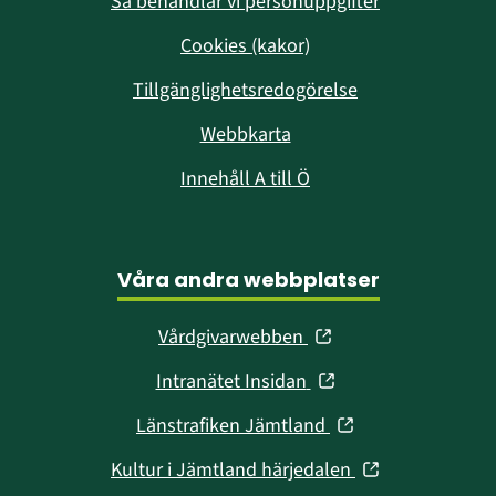
Så behandlar vi personuppgifter
Cookies (kakor)
Tillgänglighetsredogörelse
Webbkarta
Innehåll A till Ö
Våra andra webbplatser
(öppnas
Vårdgivarwebben
i
(öppnas
Intranätet Insidan
nytt
i
fönster)
(öppnas
Länstrafiken Jämtland
nytt
i
fönster)
(öppnas
Kultur i Jämtland härjedalen
nytt