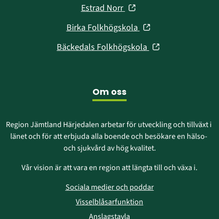
i
fönster)
(öppnas
Estrad Norr
nytt
i
fönster)
(öppnas
Birka Folkhögskola
nytt
i
fönster)
(öppnas
Bäckedals Folkhögskola
nytt
i
fönster)
nytt
fönster)
Om oss
Region Jämtland Härjedalen arbetar för utveckling och tillväxt i 
länet och för att erbjuda alla boende och besökare en hälso- 
och sjukvård av hög kvalitet.
Vår vision är att vara en region att längta till och växa i.
Sociala medier och poddar
Visselblåsarfunktion
Anslagstavla