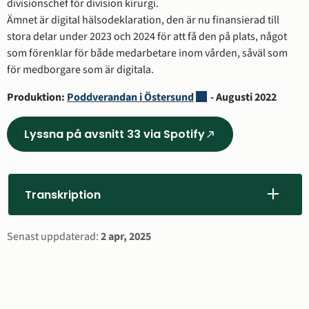
divisionschef för division kirurgi.
Ämnet är digital hälsodeklaration, den är nu finansierad till 
stora delar under 2023 och 2024 för att få den på plats, något 
som förenklar för både medarbetare inom vården, såväl som 
för medborgare som är digitala.
Länk till annan webbplat
Produktion: 
Poddverandan i Östersund
 - Augusti 2022
Lyssna på avsnitt 33 via Spotify
(Länk
till
annan
webbplats,
Transkription
öppnas
i
Sidinformation
Senast uppdaterad:
2 apr, 2025
nytt
fönster)