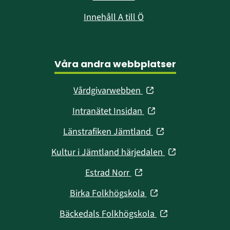
Innehåll A till Ö
Våra andra webbplatser
(öppnas
Vårdgivarwebben
i
(öppnas
Intranätet Insidan
nytt
i
fönster)
(öppnas
Länstrafiken Jämtland
nytt
i
fönster)
(öppnas
Kultur i Jämtland härjedalen
nytt
i
fönster)
(öppnas
Estrad Norr
nytt
i
fönster)
(öppnas
Birka Folkhögskola
nytt
i
fönster)
(öppnas
Bäckedals Folkhögskola
nytt
i