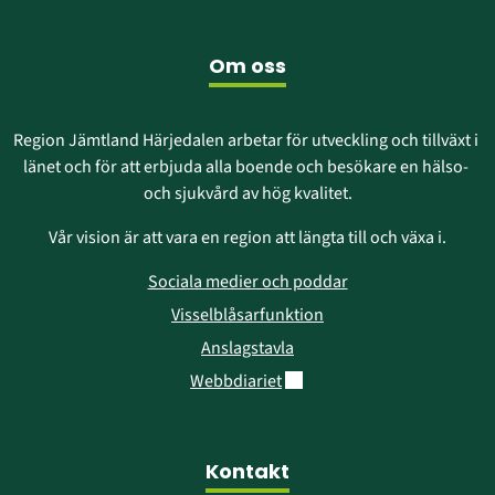
fönster)
nytt
fönster)
Om oss
Region Jämtland Härjedalen arbetar för utveckling och tillväxt i 
länet och för att erbjuda alla boende och besökare en hälso- 
och sjukvård av hög kvalitet.
Vår vision är att vara en region att längta till och växa i.
Sociala medier och poddar
Visselblåsarfunktion
Anslagstavla
Länk till annan webbplats.
Webbdiariet
Kontakt