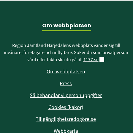
Sidfot
Om webbplatsen
Region Jämtland Härjedalens webbplats vänder sig till 
invånare, företagare och inflyttare. Söker du som privatperson 
Länk till annan w
vård eller fakta ska du gå till 
1177.se
.
Om webbplatsen
Press
Så behandlar vi personuppgifter
Cookies (kakor)
Tillgänglighetsredogörelse
Webbkarta