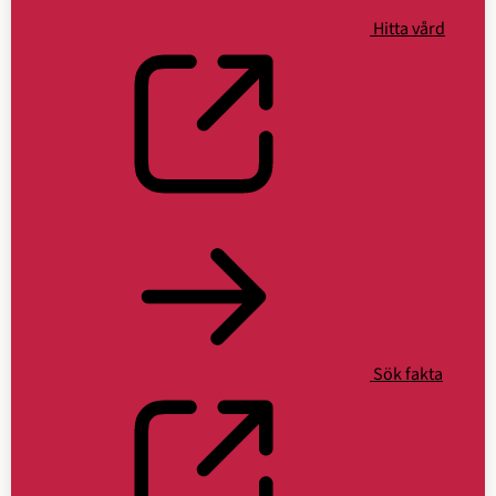
Hitta vård
(Öppn
i
nytt
fönster
Sök fakta