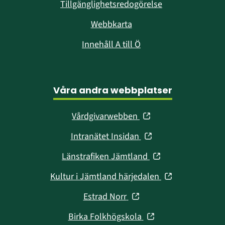
Tillgänglighetsredogörelse
Webbkarta
Innehåll A till Ö
Våra andra webbplatser
(öppnas
Vårdgivarwebben
i
(öppnas
Intranätet Insidan
nytt
i
fönster)
(öppnas
Länstrafiken Jämtland
nytt
i
fönster)
(öppnas
Kultur i Jämtland härjedalen
nytt
i
fönster)
(öppnas
Estrad Norr
nytt
i
fönster)
(öppnas
Birka Folkhögskola
nytt