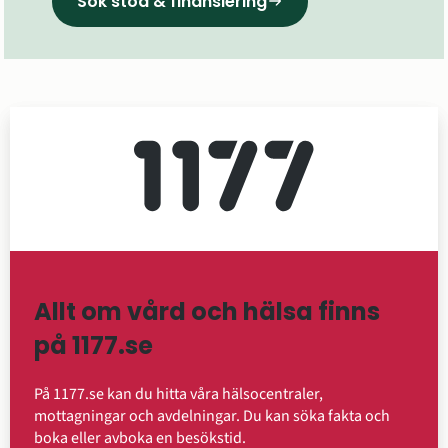
Sök stöd & finansiering
Allt om vård och hälsa finns
på 1177.se
På 1177.se kan du hitta våra hälsocentraler,
mottagningar och avdelningar. Du kan söka fakta och
boka eller avboka en besökstid.