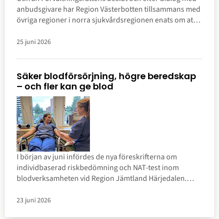
anbudsgivare har Region Västerbotten tillsammans med
övriga regioner i norra sjukvårdsregionen enats om att
tilldela Sodexo upphandlingen av patientboende i
Umeå.
25 juni 2026
Säker blodförsörjning, högre beredskap
– och fler kan ge blod
I början av juni infördes de nya föreskrifterna om
individbaserad riskbedömning och NAT-test inom
blodverksamheten vid Region Jämtland Härjedalen.
Modern så kallad NAT-testning ska göra
blodtransfusioner säkrare än någonsin. Nucleic Acid
23 juni 2026
Testing är ett nyinfört analysflöde inom