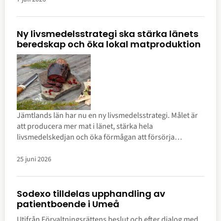
Ny livsmedelsstrategi ska stärka länets
beredskap och öka lokal matproduktion
Jämtlands län har nu en ny livsmedelsstrategi. Målet är
att producera mer mat i länet, stärka hela
livsmedelskedjan och öka förmågan att försörja
befolkningen med mat – både i vardagen och vid kriser.
25 juni 2026
Sodexo tilldelas upphandling av
patientboende i Umeå
Utifrån Förvaltningsrättens beslut och efter dialog med