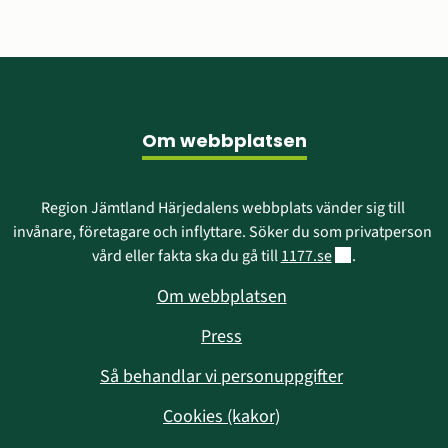
Sidfot
Om webbplatsen
Region Jämtland Härjedalens webbplats vänder sig till 
invånare, företagare och inflyttare. Söker du som privatperson 
Länk till annan w
vård eller fakta ska du gå till 
1177.se
.
Om webbplatsen
Press
Så behandlar vi personuppgifter
Cookies (kakor)