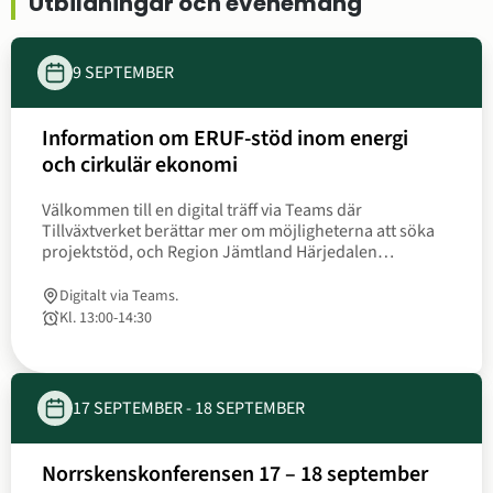
Utbildningar och evenemang
9 SEPTEMBER
Information om ERUF‑stöd inom energi
Datum
och cirkulär ekonomi
9
Välkommen till en digital träff via Teams där
september
Tillväxtverket berättar mer om möjligheterna att söka
projektstöd, och Region Jämtland Härjedalen
beskriver hur du kan söka medfinansiering.
Digitalt via Teams.
Kl. 13:00
‐
14:30
Tid
till
17 SEPTEMBER
‐
18 SEPTEMBER
Norrskenskonferensen 17 – 18 september