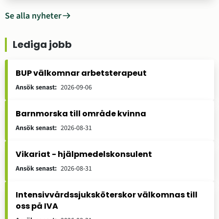
blodverksamheten som kan upptäcka förekomsten av
infektioner tidigare än traditionella serologimetoder.
Se alla nyheter
Samtidigt öppnas dörren för fler blodgivare – en
förändring som både stärker patientsäkerheten och
Lediga jobb
bidrar till en mer jämlik och hållbar blodförsörjning.
BUP välkomnar arbetsterapeut
Ansök senast
:
2026-09-06
Barnmorska till område kvinna
Ansök senast
:
2026-08-31
Vikariat - hjälpmedelskonsulent
Ansök senast
:
2026-08-31
Intensivvårdssjuksköterskor välkomnas till
oss på IVA