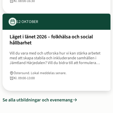
Kl. 08:00
‐
16:30
Tid
till
12 OKTOBER
Läget i länet 2026 – folkhälsa och social
Datum
hållbarhet
12
Vill du vara med och utforska hur vi kan stärka arbetet
oktober
med att skapa stabila och inkluderande samhällen i
Jämtland Härjedalen? Vill du bidra till att formulera
konkreta steg som kan ta oss vidare? Då är Läget i
länet ett passande tillfälle.
Östersund. Lokal meddelas senare.
Kl. 09:00
‐
13:00
Tid
till
Se alla utbildningar och evenemang