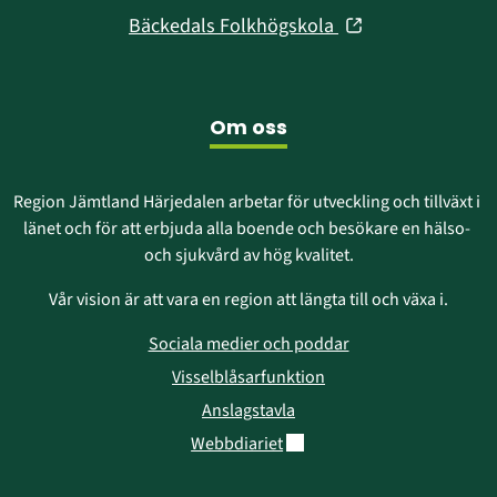
i
fönster)
(öppnas
Bäckedals Folkhögskola
nytt
i
fönster)
nytt
fönster)
Om oss
Region Jämtland Härjedalen arbetar för utveckling och tillväxt i 
länet och för att erbjuda alla boende och besökare en hälso- 
och sjukvård av hög kvalitet.
Vår vision är att vara en region att längta till och växa i.
Sociala medier och poddar
Visselblåsarfunktion
Anslagstavla
Länk till annan webbplats.
Webbdiariet