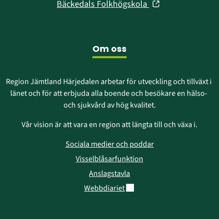
fönster)
(öppnas
Bäckedals Folkhögskola
nytt
i
fönster)
nytt
fönster)
Om oss
Region Jämtland Härjedalen arbetar för utveckling och tillväxt i 
länet och för att erbjuda alla boende och besökare en hälso- 
och sjukvård av hög kvalitet.
Vår vision är att vara en region att längta till och växa i.
Sociala medier och poddar
Visselblåsarfunktion
Anslagstavla
Länk till annan webbplats.
Webbdiariet