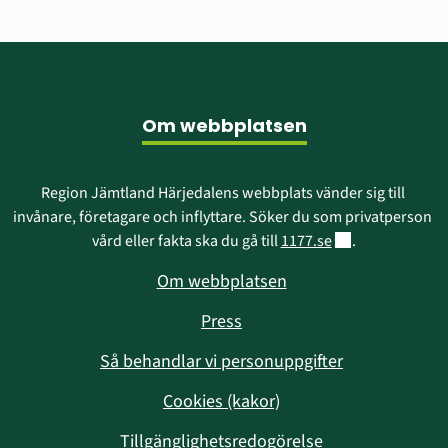
Sidfot
Om webbplatsen
Region Jämtland Härjedalens webbplats vänder sig till 
invånare, företagare och inflyttare. Söker du som privatperson 
Länk till annan w
vård eller fakta ska du gå till 
1177.se
.
Om webbplatsen
Press
Så behandlar vi personuppgifter
Cookies (kakor)
Tillgänglighetsredogörelse