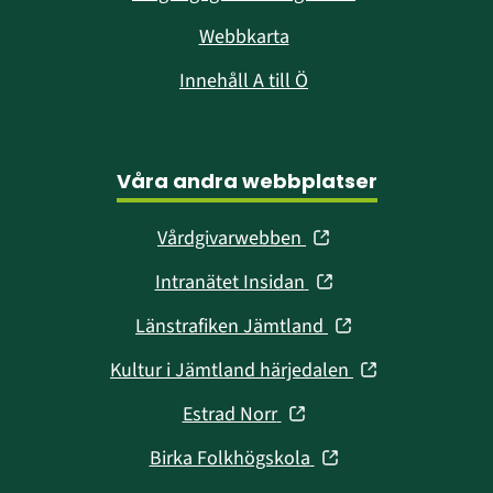
Webbkarta
Innehåll A till Ö
Våra andra webbplatser
(öppnas
Vårdgivarwebben
i
(öppnas
Intranätet Insidan
nytt
i
fönster)
(öppnas
Länstrafiken Jämtland
nytt
i
fönster)
(öppnas
Kultur i Jämtland härjedalen
nytt
i
fönster)
(öppnas
Estrad Norr
nytt
i
fönster)
(öppnas
Birka Folkhögskola
nytt
i