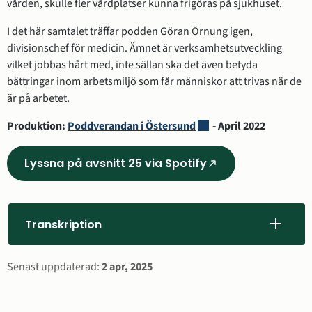
vården, skulle fler vårdplatser kunna frigöras på sjukhuset.
I det här samtalet träffar podden Göran Örnung igen, 
divisionschef för medicin. Ämnet är verksamhetsutveckling 
vilket jobbas hårt med, inte sällan ska det även betyda 
bättringar inom arbetsmiljö som får människor att trivas när de 
är på arbetet.
Länk till annan webbplat
Produktion: 
Poddverandan i Östersund
 - April 2022
Lyssna på avsnitt 25 via Spotify
(Länk
till
annan
webbplats,
Transkription
öppnas
i
Sidinformation
Senast uppdaterad:
2 apr, 2025
nytt
fönster)