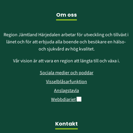
nytt
fönster)
Om oss
Region Jämtland Härjedalen arbetar för utveckling och tillväxt i 
länet och för att erbjuda alla boende och besökare en hälso- 
och sjukvård av hög kvalitet.
Vår vision är att vara en region att längta till och växa i.
Sociala medier och poddar
Visselblåsarfunktion
Anslagstavla
Länk till annan webbplats.
Webbdiariet
Kontakt