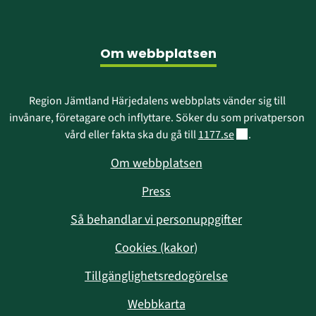
Sidfot
Om webbplatsen
Region Jämtland Härjedalens webbplats vänder sig till 
invånare, företagare och inflyttare. Söker du som privatperson 
Länk till annan w
vård eller fakta ska du gå till 
1177.se
.
Om webbplatsen
Press
Så behandlar vi personuppgifter
Cookies (kakor)
Tillgänglighetsredogörelse
Webbkarta