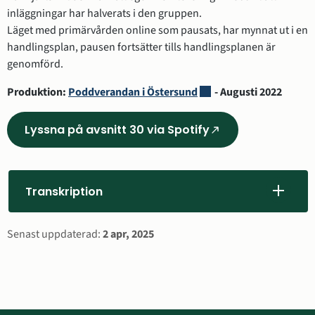
inläggningar har halverats i den gruppen.
Läget med primärvården online som pausats, har mynnat ut i en 
handlingsplan, pausen fortsätter tills handlingsplanen är 
genomförd.
Länk till annan webbplat
Produktion: 
Poddverandan i Östersund
 - Augusti 2022
Lyssna på avsnitt 30 via Spotify
(Länk
till
annan
webbplats,
Transkription
öppnas
i
Sidinformation
Senast uppdaterad:
2 apr, 2025
nytt
fönster)