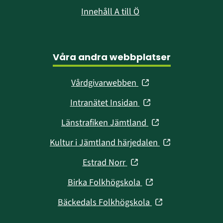
Innehåll A till Ö
Våra andra webbplatser
(öppnas
Vårdgivarwebben
i
(öppnas
Intranätet Insidan
nytt
i
fönster)
(öppnas
Länstrafiken Jämtland
nytt
i
fönster)
(öppnas
Kultur i Jämtland härjedalen
nytt
i
fönster)
(öppnas
Estrad Norr
nytt
i
fönster)
(öppnas
Birka Folkhögskola
nytt
i
fönster)
(öppnas
Bäckedals Folkhögskola
nytt
i
fönster)