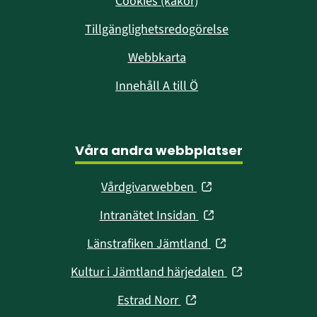
Cookies (kakor)
Tillgänglighetsredogörelse
Webbkarta
Innehåll A till Ö
Våra andra webbplatser
(öppnas
Vårdgivarwebben
i
(öppnas
Intranätet Insidan
nytt
i
fönster)
(öppnas
Länstrafiken Jämtland
nytt
i
fönster)
(öppnas
Kultur i Jämtland härjedalen
nytt
i
fönster)
(öppnas
Estrad Norr
nytt