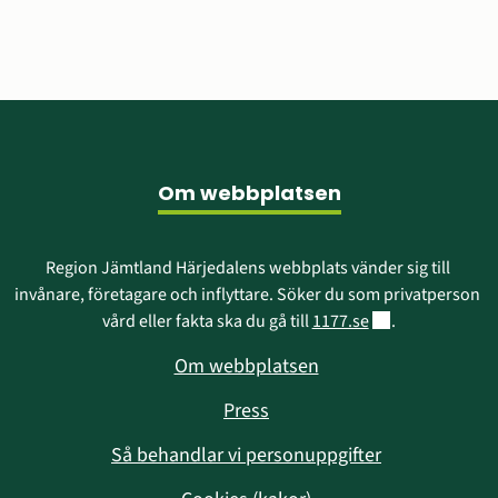
fönster)
Sidfot
Om webbplatsen
Region Jämtland Härjedalens webbplats vänder sig till 
invånare, företagare och inflyttare. Söker du som privatperson 
Länk till annan w
vård eller fakta ska du gå till 
1177.se
.
Om webbplatsen
Press
Så behandlar vi personuppgifter