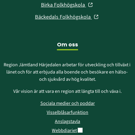
i
fönster)
(öppnas
Birka Folkhögskola
nytt
i
fönster)
(öppnas
Bäckedals Folkhögskola
nytt
i
fönster)
nytt
fönster)
Om oss
Region Jämtland Härjedalen arbetar för utveckling och tillväxt i 
länet och för att erbjuda alla boende och besökare en hälso- 
och sjukvård av hög kvalitet.
Vår vision är att vara en region att längta till och växa i.
Sociala medier och poddar
Visselblåsarfunktion
Anslagstavla
Länk till annan webbplats.
Webbdiariet