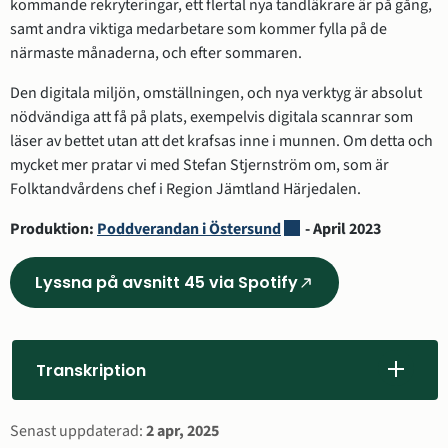
kommande rekryteringar, ett flertal nya tandläkrare är på gång, 
samt andra viktiga medarbetare som kommer fylla på de 
närmaste månaderna, och efter sommaren.
Den digitala miljön, omställningen, och nya verktyg är absolut 
nödvändiga att få på plats, exempelvis digitala scannrar som 
läser av bettet utan att det krafsas inne i munnen. Om detta och 
mycket mer pratar vi med Stefan Stjernström om, som är 
Folktandvårdens chef i Region Jämtland Härjedalen.
Länk till annan webbplat
Produktion: 
Poddverandan i Östersund
 - April 2023
Lyssna på avsnitt 45 via Spotify
(Länk
till
annan
webbplats,
Transkription
öppnas
i
Sidinformation
Senast uppdaterad:
2 apr, 2025
nytt