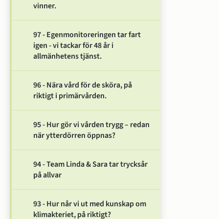
vinner.
97 - Egenmonitoreringen tar fart
igen - vi tackar för 48 år i
allmänhetens tjänst.
96 - Nära vård för de sköra, på
riktigt i primärvården.
95 - Hur gör vi vården trygg – redan
när ytterdörren öppnas?
94 - Team Linda & Sara tar trycksår
på allvar
93 - Hur når vi ut med kunskap om
klimakteriet, på riktigt?