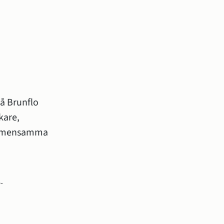
å Brunflo 
are, 
 gemensamma 
-
 fönster.