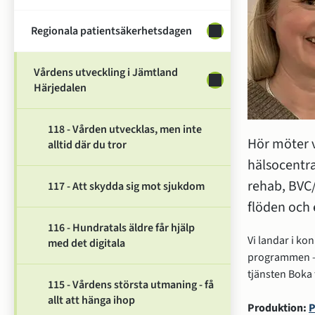
Regionala patientsäkerhetsdagen
Undersidor för Regi
Vårdens utveckling i Jämtland
Undersidor för Vårde
Härjedalen
118 - Vården utvecklas, men inte
Hör möter v
alltid där du tror
hälsocentra
rehab, BVC/
117 - Att skydda sig mot sjukdom
flöden och 
116 - Hundratals äldre får hjälp
Vi landar i ko
med det digitala
programmen – 
tjänsten Boka 
115 - Vårdens största utmaning - få
allt att hänga ihop
Produktion: 
P