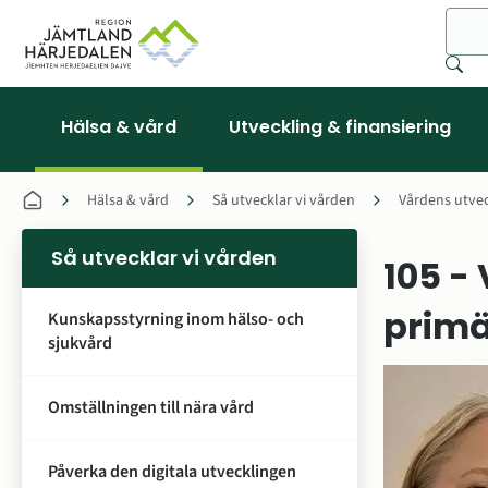
Sök
Hälsa & vård
Utveckling & finansiering
Hälsa & vård
Så utvecklar vi vården
Vårdens utvec
Så utvecklar vi vården
105 - 
primä
Kunskapsstyrning inom hälso- och
sjukvård
Omställningen till nära vård
Påverka den digitala utvecklingen