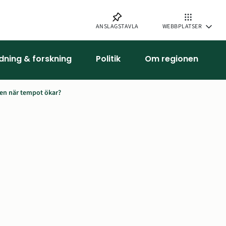
ANSLAGSTAVLA
WEBBPLATSER
ldning & forskning
Politik
Om regionen
den när tempot ökar?
ora bilden