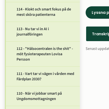
114 - Klokt och smart fokus på de
Lyssna p
mest sköra patienterna
113 - Nu tar vi in AI i
Transkri
journalföringen
Sidinfo
112 - "Hälsocentralen is the shit" -
Senast uppda
möt fysioterapeuten Lovisa
Persson
111 - Vart tar vi vägen i vården med
Färdplan 2030?
110 - När vi jobbar smart på
Ungdomsmottagningen