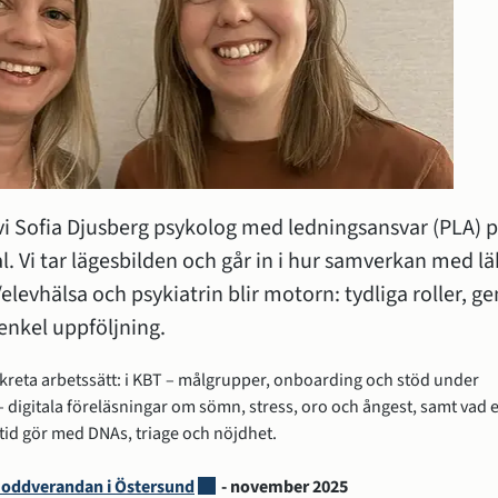
onala patientsäkerhetsdagen
ns utveckling i Jämtland Härjedalen
i Sofia Djusberg psykolog med ledningsansvar (PLA) p
l. Vi tar lägesbilden och går in i hur samverkan med läk
elevhälsa och psykiatrin blir motorn: tydliga roller,
enkel uppföljning.
nkreta arbetssätt: i KBT – målgrupper, onboarding och stöd under 
digitala föreläsningar om sömn, stress, oro och ångest, samt vad e
tid gör med DNAs, triage och nöjdhet. 
Länk till annan webbplats, öppnas i nytt
oddverandan i Östersund
 - november 2025