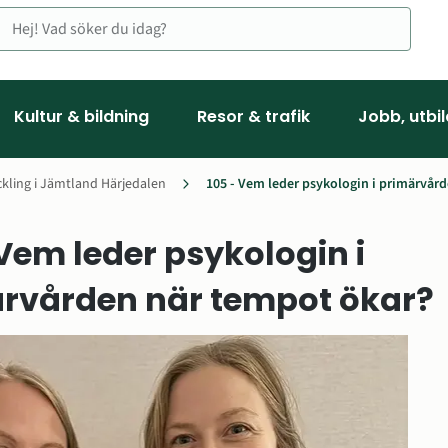
Kultur & bildning
Resor & trafik
Jobb, utbi
kling i Jämtland Härjedalen
105 - Vem leder psykologin i primärvår
Vem leder psykologin i 
rvården när tempot ökar?
Först