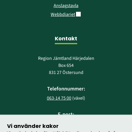
Anslagstavla
Länk till annan webbplats.
Webbdiariet
Kontakt
Region Jämtland Härjedalen
Box 654
831 27 Östersund
Telefonnummer:
063-14 75 00
 (växel)
E-post:
region@regionjh.se
Vi använder kakor