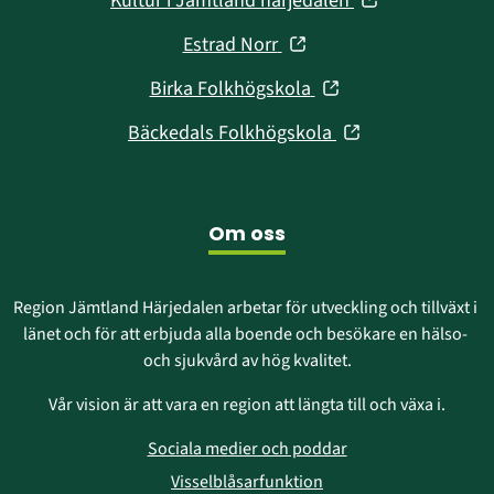
Kultur i Jämtland härjedalen
nytt
i
fönster)
(öppnas
Estrad Norr
nytt
i
fönster)
(öppnas
Birka Folkhögskola
nytt
i
fönster)
(öppnas
Bäckedals Folkhögskola
nytt
i
fönster)
nytt
fönster)
Om oss
Region Jämtland Härjedalen arbetar för utveckling och tillväxt i 
länet och för att erbjuda alla boende och besökare en hälso- 
och sjukvård av hög kvalitet.
Vår vision är att vara en region att längta till och växa i.
Sociala medier och poddar
Visselblåsarfunktion