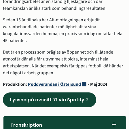
förändringsarbetet är en ständig fljeslagare och där 
teamkänslan är lika stark som behandlingsresultaten.
Sedan 15 år tillbaka har AK-mottagningen erbjudit 
waranbehandlade patienter möjlighet att ta sina 
koagulationsvärden hemma, en praxis som idag omfattar hela 
45 patienter.
Det är en process som präglas av öppenhet och tillåtande 
atmosfär där alla får utrymme att bidra, inte minst hela 
arbetsplatsen. När det exempelvis får tippas fotboll, då händer 
det något i arbetsgruppen.
Länk till annan webbplat
Produktion: 
Poddverandan i Östersund
 - Maj 2024
Lyssna på avsnitt 71 via Spotify
(Länk
till
annan
webbplats,
Transkription