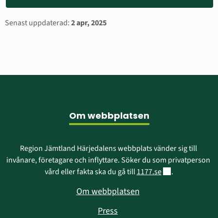
öppnas
i
Sidinformation
Senast uppdaterad:
2 apr, 2025
nytt
fönster)
Sidfot
Om webbplatsen
Region Jämtland Härjedalens webbplats vänder sig till 
invånare, företagare och inflyttare. Söker du som privatperson 
Länk till annan w
vård eller fakta ska du gå till 
1177.se
.
Om webbplatsen
Press