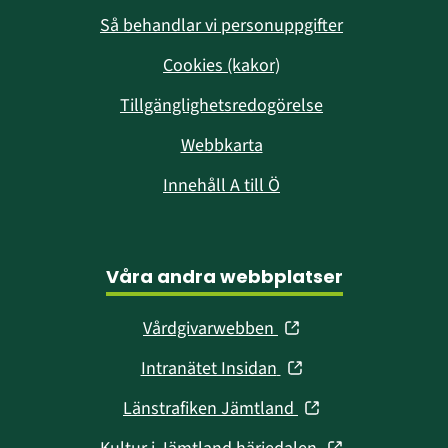
Så behandlar vi personuppgifter
Cookies (kakor)
Tillgänglighetsredogörelse
Webbkarta
Innehåll A till Ö
Våra andra webbplatser
(öppnas
Vårdgivarwebben
i
(öppnas
Intranätet Insidan
nytt
i
fönster)
(öppnas
Länstrafiken Jämtland
nytt
i
fönster)
(öppnas