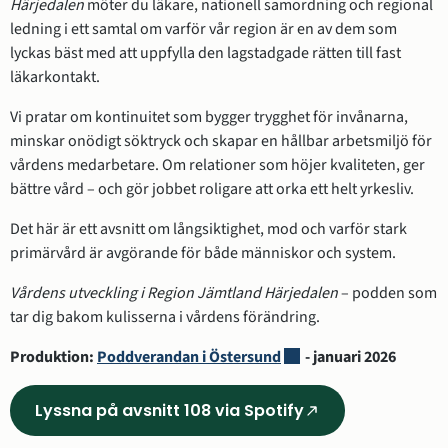
Härjedalen
 möter du läkare, nationell samordning och regional 
ledning i ett samtal om varför vår region är en av dem som 
lyckas bäst med att uppfylla den lagstadgade rätten till fast 
läkarkontakt.
Vi pratar om kontinuitet som bygger trygghet för invånarna, 
minskar onödigt söktryck och skapar en hållbar arbetsmiljö för 
vårdens medarbetare. Om relationer som höjer kvaliteten, ger 
bättre vård – och gör jobbet roligare att orka ett helt yrkesliv.
Det här är ett avsnitt om långsiktighet, mod och varför stark 
primärvård är avgörande för både människor och system.
Vårdens utveckling i Region Jämtland Härjedalen
 – podden som 
tar dig bakom kulisserna i vårdens förändring.
Länk till annan webbplat
Produktion: 
Poddverandan i Östersund
 - januari 2026
Lyssna på avsnitt 108 via Spotify
(Länk
till