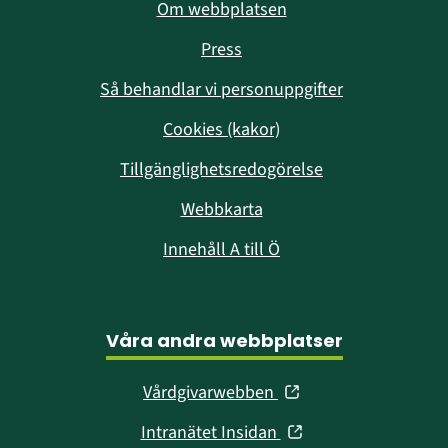
Om webbplatsen
Press
Så behandlar vi personuppgifter
Cookies (kakor)
Tillgänglighetsredogörelse
Webbkarta
Innehåll A till Ö
Våra andra webbplatser
(öppnas
Vårdgivarwebben
i
(öppnas
Intranätet Insidan
nytt