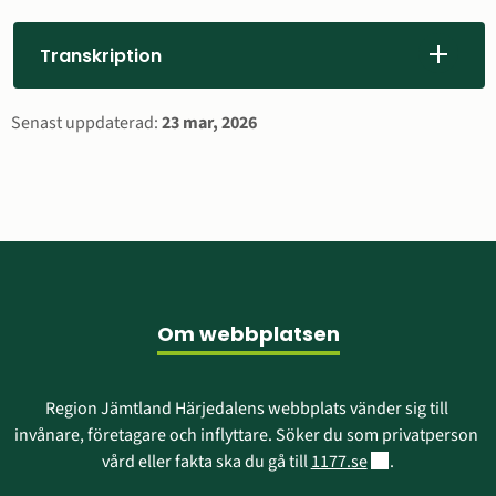
annan
webbplats)
Transkription
Sidinformation
Senast uppdaterad:
23 mar, 2026
Sidfot
Om webbplatsen
Region Jämtland Härjedalens webbplats vänder sig till 
invånare, företagare och inflyttare. Söker du som privatperson 
Länk till annan w
vård eller fakta ska du gå till 
1177.se
.