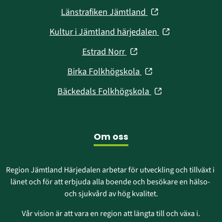
i
fönster)
(öppnas
Länstrafiken Jämtland
nytt
i
fönster)
(öppnas
Kultur i Jämtland härjedalen
nytt
i
fönster)
(öppnas
Estrad Norr
nytt
i
fönster)
(öppnas
Birka Folkhögskola
nytt
i
fönster)
(öppnas
Bäckedals Folkhögskola
nytt
i
fönster)
nytt
fönster)
Om oss
Region Jämtland Härjedalen arbetar för utveckling och tillväxt i 
länet och för att erbjuda alla boende och besökare en hälso- 
och sjukvård av hög kvalitet.
Vår vision är att vara en region att längta till och växa i.