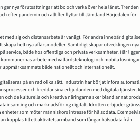
en ger nya förutsättningar att bo och verka över hela länet. Trenden 
ch efter pandemin och allt fler flyttar till Jämtland Härjedalen för 
ationskraft i Jämtland Härjedalen
et med sig och distansarbete är vanligt. För andra innebär digitalise
tt skapa helt nya affärsmodeller. Samtidigt skapar utvecklingen nya 
på service, både hos offentliga och privata verksamheter. Här ligger 
 kommunernas arbete med välfärdsteknologi och mobila lösningar 
ar uppmärksammats både nationellt och internationellt.
gitaliseras på en rad olika sätt. Industrin har börjat införa automatis
onsprocesser och breddar sina erbjudanden med digitala tjänster. 
 och de kulturella och kreativa näringarna sker bland annat produ
datainsamling och marknadsföring digitalt. Idrotten erbjuder gränssn
a enheter som möter människors intresse för hälsodata. Exempelvis 
an kopplas till ett aktivitetsarmband som fångar hälsodata från 