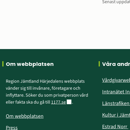
Sidinfo
Senast uppda
Sidfot
Om webbplatsen
Våra and
Vårdgivarw
Region Jämtland Härjedalens webbplats 
vänder sig till invånare, företagare och 
Intranätet I
inflyttare. Söker du som privatperson vård 
Länk till annan webbplats.
eller fakta ska du gå till 
1177.se
.
Länstrafike
Kultur i Jäm
Om webbplatsen
Estrad Norr
Press