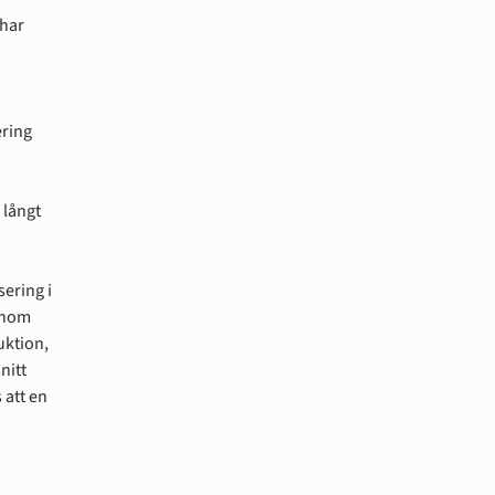
har 
ring 
långt 
ering i 
Inom 
ktion, 
itt 
att en 