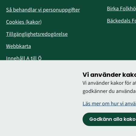
i
Birka Folkh
Så behandlar vi personuppgifter
Bäckedals F
Cookies (kakor)
Tillgänglighetsredogörelse
Webbkarta
Innehåll A till Ö
Vi använder kak
Vi använder kakor för 
godkänner du användan
Läs mer om hur vi anvä
Logga in
Godkänn alla kako