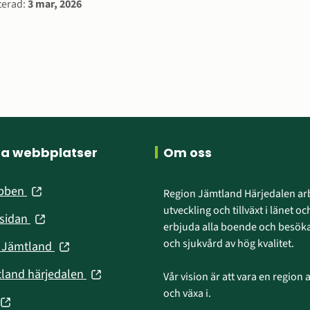
rmation
terad:
3 mar, 2026
ra webbplatser
Om oss
(öppnas
ebben
Region Jämtland Härjedalen arb
i
utveckling och tillväxt i länet och
(öppnas
nsidan
nytt
erbjuda alla boende och besökar
i
fönster)
och sjukvård av hög kvalitet.
(öppnas
n Jämtland
nytt
i
fönster)
(öppnas
tland härjedalen
Vår vision är att vara en region att
nytt
i
och växa i.
fönster)
(öppnas
nytt