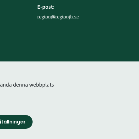
E-post:
region@regionjh.se
bplats.
använda denna webbplats
tällningar