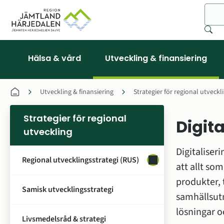
Sök
Hälsa & vård
Utveckling & finansiering
Utveckling & finansiering
Strategier för regional utveckl
Strategier för regional
Digit
utveckling
Digitaliser
Regional utvecklingsstrategi (RUS)
Undersidor för Region
att allt som
produkter, 
Samisk utvecklingsstrategi
samhällsutm
lösningar o
Livsmedelsråd & strategi