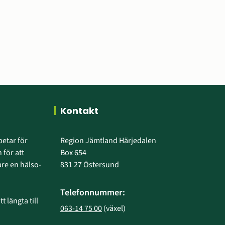
Kontakt
etar för 
Region Jämtland Härjedalen
 för att 
Box 654
e en hälso- 
831 27 Östersund
Telefonnummer:
 längta till 
063-14 75 00
 (växel)