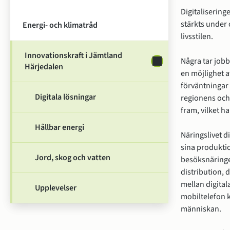
Digitalisering
stärkts under o
Energi- och klimatråd
livsstilen.
Innovationskraft i Jämtland
Undersidor för Innov
Några tar jobb
Härjedalen
en möjlighet a
förväntningar 
Digitala lösningar
regionens och
fram, vilket h
Hållbar energi
Näringslivet di
sina produkti
Jord, skog och vatten
besöksnäringen
distribution, 
mellan digital
Upplevelser
mobiltelefon k
människan.