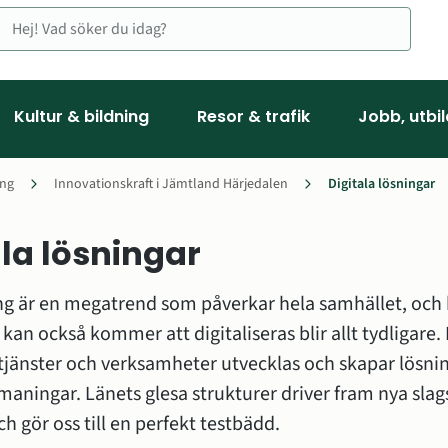
Kultur & bildning
Resor & trafik
Jobb, utbi
ing
Innovationskraft i Jämtland Härjedalen
Digitala lösningar
ala lösningar
ing är en megatrend som påverkar hela samhället, och b
al utvecklingsstrategi (RUS)
 kan också kommer att digitaliseras blir allt tydligare. 
tjänster och verksamheter utvecklas och skapar lösnin
aningar. Länets glesa strukturer driver fram nya slags 
ch gör oss till en perfekt testbädd.