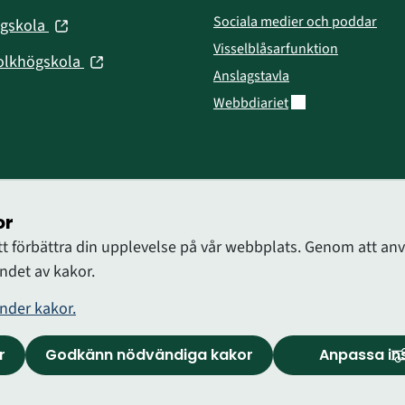
fönster)
Sociala medier och poddar
(öppnas
ögskola
nytt
i
Visselblåsarfunktion
fönster)
(öppnas
olkhögskola
nytt
Anslagstavla
i
fönster)
Länk till annan web
Webbdiariet
nytt
fönster)
or
att förbättra din upplevelse på vår webbplats. Genom att 
det av kakor.
nder kakor.
r
Godkänn nödvändiga kakor
Anpassa ins