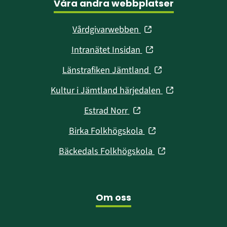
Våra andra webbplatser
(öppnas
Vårdgivarwebben
i
(öppnas
Intranätet Insidan
nytt
i
fönster)
(öppnas
Länstrafiken Jämtland
nytt
i
fönster)
(öppnas
Kultur i Jämtland härjedalen
nytt
i
fönster)
(öppnas
Estrad Norr
nytt
i
fönster)
(öppnas
Birka Folkhögskola
nytt
i
fönster)
(öppnas
Bäckedals Folkhögskola
nytt
i
fönster)
nytt
fönster)
Om oss