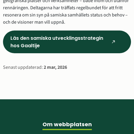
geografiska platser och verksamheter – både inom och utanför 
rennäringen. Deltagarna har träffats regelbundet för att fritt 
resonera om sin syn på samiska samhällets status och behov – 
och de visioner man vill uppnå.
Läs den samiska utvecklingsstrategin
(Länk
hos Gaaltije
till
annan
Sidinformation
Senast uppdaterad:
2 mar, 2026
webbplats,
öppnas
i
nytt
fönster)
Sidfot
Om webbplatsen