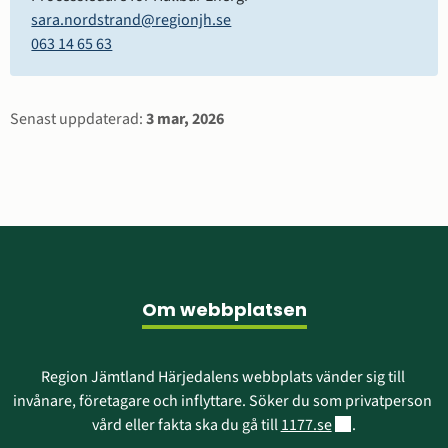
sara.nordstrand@regionjh.se
063 14 65 63
Sidinformation
Senast uppdaterad:
3 mar, 2026
Sidfot
Om webbplatsen
Region Jämtland Härjedalens webbplats vänder sig till 
invånare, företagare och inflyttare. Söker du som privatperson 
Länk till annan w
vård eller fakta ska du gå till 
1177.se
.