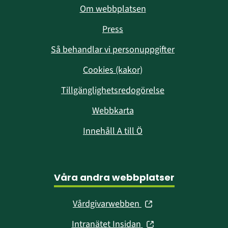
Om webbplatsen
Press
Så behandlar vi personuppgifter
Cookies (kakor)
Tillgänglighetsredogörelse
Webbkarta
Innehåll A till Ö
Våra andra webbplatser
(öppnas
Vårdgivarwebben
i
(öppnas
Intranätet Insidan