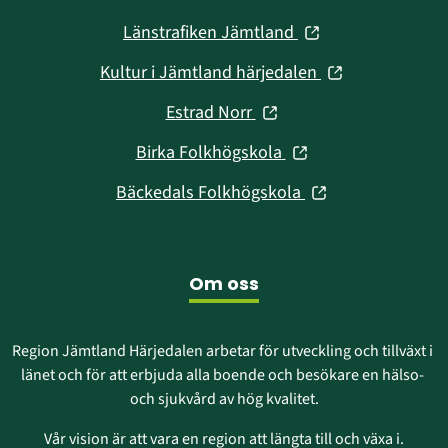
nytt
i
fönster)
(öppnas
Länstrafiken Jämtland
nytt
i
fönster)
(öppnas
Kultur i Jämtland härjedalen
nytt
i
fönster)
(öppnas
Estrad Norr
nytt
i
fönster)
(öppnas
Birka Folkhögskola
nytt
i
fönster)
(öppnas
Bäckedals Folkhögskola
nytt
i
fönster)
nytt
fönster)
Om oss
Region Jämtland Härjedalen arbetar för utveckling och tillväxt i 
länet och för att erbjuda alla boende och besökare en hälso- 
och sjukvård av hög kvalitet.
Vår vision är att vara en region att längta till och växa i.