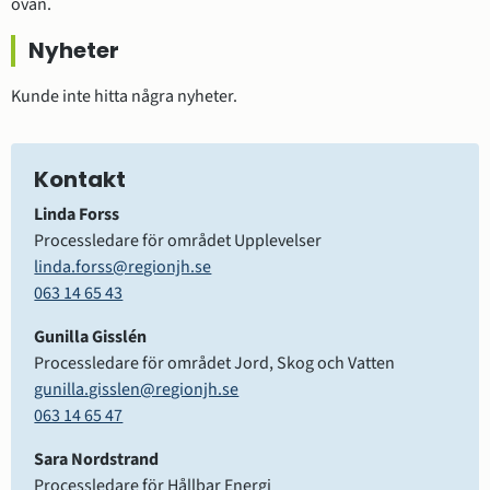
ovan.
Nyheter
Kunde inte hitta några nyheter.
Kontakt
Linda Forss
Processledare för området Upplevelser
linda.forss@regionjh.se
063 14 65 43
Gunilla Gisslén
Processledare för området Jord, Skog och Vatten
gunilla.gisslen@regionjh.se
063 14 65 47
Sara Nordstrand 
Processledare för Hållbar Energi