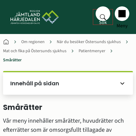
Sök
Meny
Om regionen
När du besöker Östersunds sjukhus
Mat och fika på Östersunds sjukhus
Patientmenyer
Smårätter
Innehåll på sidan
Smårätter
Vår meny innehåller smårätter, huvudrätter och 
efterrätter som är omsorgsfullt tillagade av 