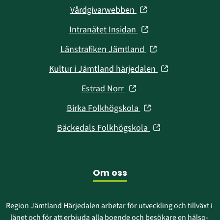
(öppnas
Vårdgivarwebben
i
(öppnas
Intranätet Insidan
nytt
i
fönster)
(öppnas
Länstrafiken Jämtland
nytt
i
fönster)
(öppnas
Kultur i Jämtland härjedalen
nytt
i
fönster)
(öppnas
Estrad Norr
nytt
i
fönster)
(öppnas
Birka Folkhögskola
nytt
i
fönster)
(öppnas
Bäckedals Folkhögskola
nytt
i
fönster)
nytt
fönster)
Om oss
Region Jämtland Härjedalen arbetar för utveckling och tillväxt i 
länet och för att erbjuda alla boende och besökare en hälso- 