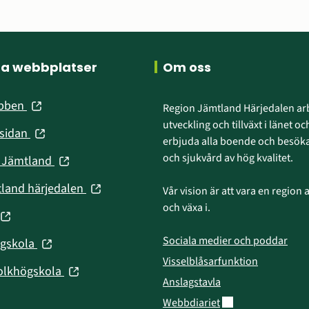
ra webbplatser
Om oss
(öppnas
ebben
Region Jämtland Härjedalen arb
i
utveckling och tillväxt i länet och
(öppnas
nsidan
nytt
erbjuda alla boende och besökar
i
fönster)
och sjukvård av hög kvalitet.
(öppnas
n Jämtland
nytt
i
fönster)
(öppnas
tland härjedalen
Vår vision är att vara en region att
nytt
i
och växa i.
fönster)
(öppnas
nytt
fönster)
Sociala medier och poddar
(öppnas
ögskola
nytt
i
Visselblåsarfunktion
fönster)
(öppnas
olkhögskola
nytt
Anslagstavla
i
fönster)
Länk till annan web
Webbdiariet
nytt