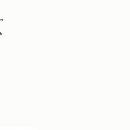
er 
e 
 fönster.