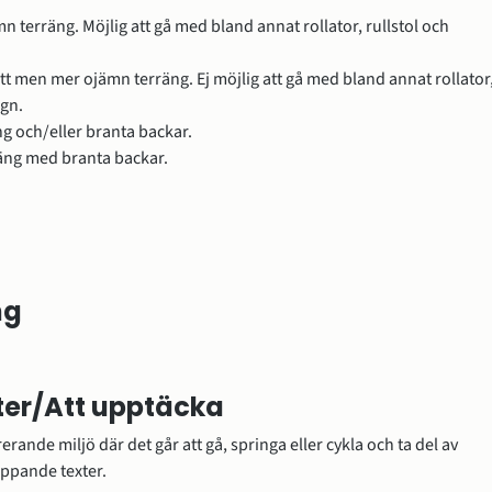
mn terräng. Möjlig att gå med bland annat rollator, rullstol och 
tt men mer ojämn terräng. Ej möjlig att gå med bland annat rollator,
agn.
g och/eller branta backar.
äng med branta backar.
ng
er/Att upptäcka
erande miljö där det går att gå, springa eller cykla och ta del av 
ppande texter.