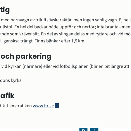
tig
 med barnvagn av friluftslivskaraktär, men ingen vanlig vagn. Ej hell
rullstol. En hel del backar både uppför och nerför; inte branta - men 
tande som kräver sitt. En del av slingan delas med ryttare och vid möt
li gansksa trångt. Finns bänkar efter 1,5 km.
 och parkering
vid kyrkan (närmare) eller vid fotbollsplanen (blir en bit längre att 
döns kyrka
rafik
Länk till annan webbplats, öppnas i nytt
ik. Länstrafiken 
www.ltr.se
.