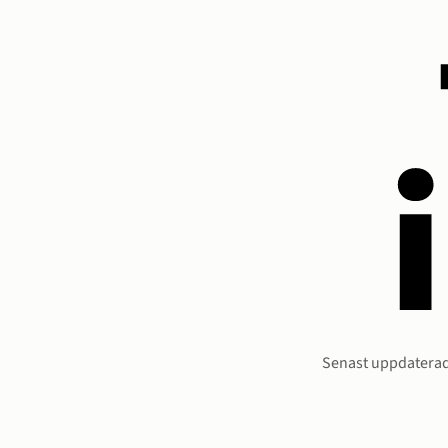
Sidinform
Senast uppdaterad