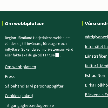
Sidfot
Om webbplatsen
Våra and
Vårdgivarw
Region Jämtland Härjedalens webbplats 
vänder sig till invånare, företagare och 
Intranätet I
inflyttare. Söker du som privatperson vård 
Länk till annan webbplats.
eller fakta ska du gå till 
1177.se
.
Länstrafike
Kultur i Jäm
Om webbplatsen
Estrad Norr
Press
i
Birka Folkh
Så behandlar vi personuppgifter
Bäckedals F
Cookies (kakor)
Tillgänglighetsredogörelse