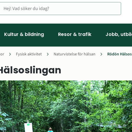
Kultur & bildning
Resor & trafik
Jobb, utbi
or
Fysisk aktivitet
Naturvistelse för hälsan
Rödön Hälsos
Hälsoslingan