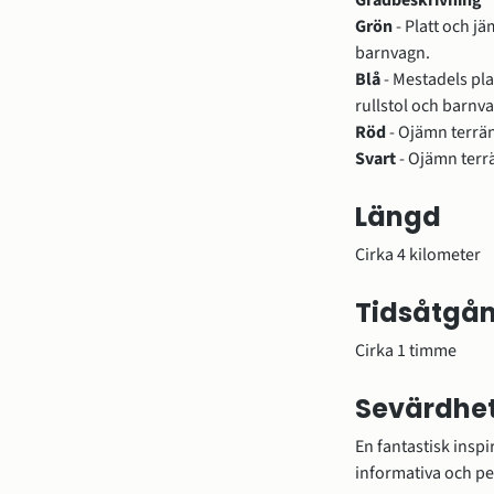
Grön 
- Platt och jä
barnvagn. 
Blå 
- Mestadels pla
rullstol och barnv
Röd 
- Ojämn terrän
Svart 
- Ojämn terr
Längd
Cirka 4 kilometer
Tidsåtgå
Cirka 1 timme
Sevärdhet
En fantastisk inspir
informativa och pe