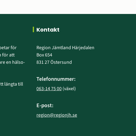
Kontakt
etar för 
Region Jämtland Härjedalen
 för att 
Box 654
e en hälso- 
831 27 Östersund
Telefonnummer:
 längta till 
063-14 75 00
 (växel)
E-post:
region@regionjh.se
bplats.