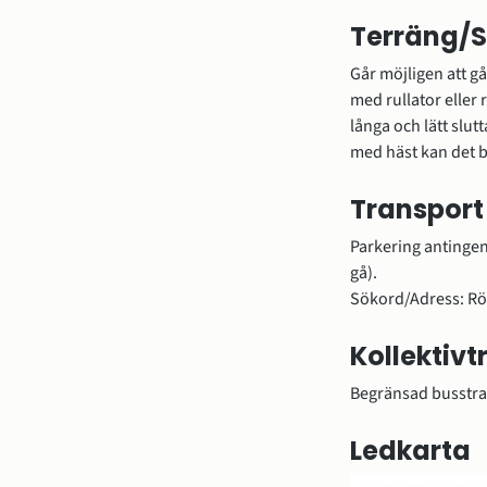
Terräng/S
Går möjligen att gå
med rullator eller 
långa och lätt slut
med häst kan det b
Transport
Parkering antingen 
gå).
Sökord/Adress: Rö
Kollektivt
Begränsad busstraf
Ledkarta