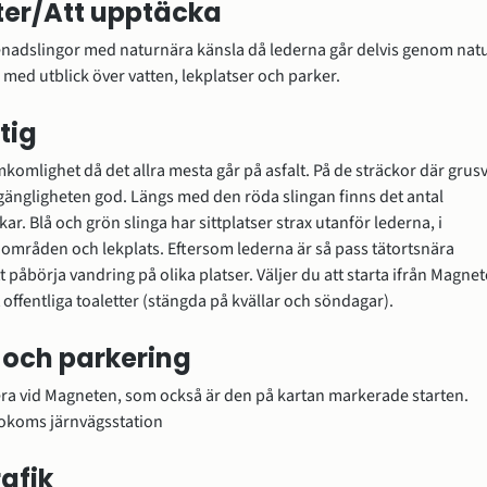
er/Att upptäcka
nadslingor med naturnära känsla då lederna går delvis genom natu
ed utblick över vatten, lekplatser och parker.
tig
komlighet då det allra mesta går på asfalt. På de sträckor där grusv
gängligheten god. Längs med den röda slingan finns det antal 
ar. Blå och grön slinga har sittplatser strax utanför lederna, i 
önområden och lekplats. Eftersom lederna är så pass tätortsnära 
t påbörja vandring på olika platser. Väljer du att starta ifrån Magnet
 offentliga toaletter (stängda på kvällar och söndagar).
 och parkering
kera vid Magneten, som också är den på kartan markerade starten. 
okoms järnvägsstation
rafik