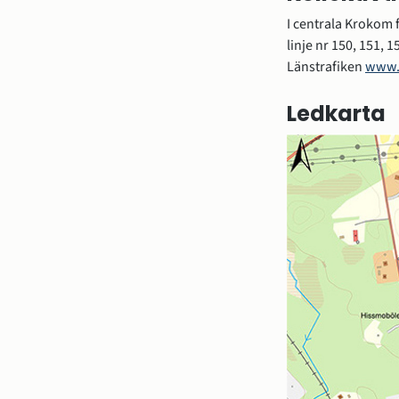
I centrala Krokom f
linje nr 150, 151, 1
Länstrafiken 
www.l
Ledkarta