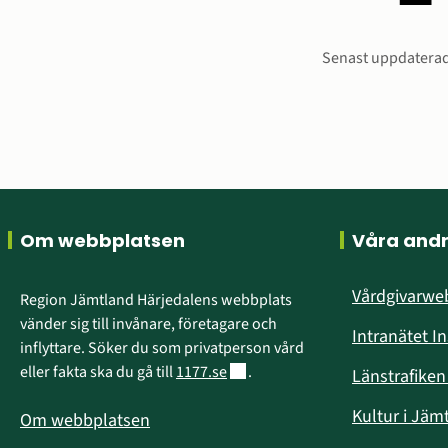
Sidinform
Senast uppdaterad
Sidfot
Om webbplatsen
Våra and
Vårdgivarw
Region Jämtland Härjedalens webbplats 
vänder sig till invånare, företagare och 
Intranätet I
inflyttare. Söker du som privatperson vård 
Länk till annan webbplats.
eller fakta ska du gå till 
1177.se
.
Länstrafike
Kultur i Jäm
Om webbplatsen