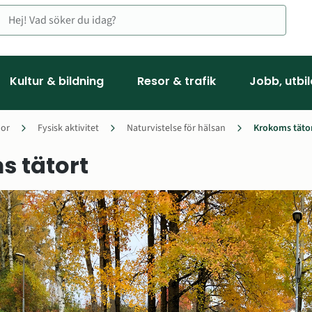
Kultur & bildning
Resor & trafik
Jobb, utbi
or
Fysisk aktivitet
Naturvistelse för hälsan
Krokoms täto
s tätort