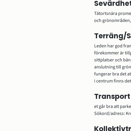
Sevärdhet
Tätortsnära prome
och grönområden, m
Terräng/S
Leden har god fram
förekommer är till
sittplatser och bänk
anslutning till gr
fungerar bra det at
i centrum finns det
Transport
et går bra att par
Sökord/adress: Kr
Kollektivt