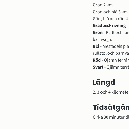
Grön 2 km
Grön och blå 3 km
Gön, blå och röd 4
Gradbeskrivning
Grön 
- Platt och jä
barnvagn. 
Blå 
- Mestadels pla
rullstol och barnv
Röd 
- Ojämn terrän
Svart 
- Ojämn terr
Längd
2, 3 och 4 kilomete
Tidsåtgå
Cirka 30 minuter ti