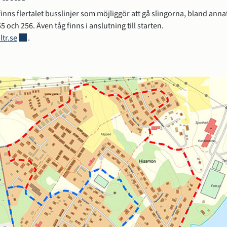
inns flertalet busslinjer som möjliggör att gå slingorna, bland annat
55 och 256. Även tåg finns i anslutning till starten.
Länk till annan webbplats, öppnas i nytt fönster.
tr.se
.