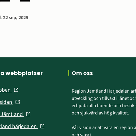
ation
:
22 sep, 2025
ra webbplatser
Om oss
(öppnas
ebben
Region Jämtland Härjedalen arb
i
utveckling och tillväxt i länet och
(öppnas
nsidan
nytt
erbjuda alla boende och besökar
i
fönster)
och sjukvård av hög kvalitet.
(öppnas
n Jämtland
nytt
i
fönster)
(öppnas
tland härjedalen
Vår vision är att vara en region att
nytt
i
och växa i.