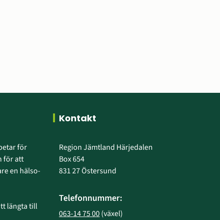
Kontakt
etar för 
Region Jämtland Härjedalen
 för att 
Box 654
e en hälso- 
831 27 Östersund
Telefonnummer:
 längta till 
063-14 75 00
 (växel)