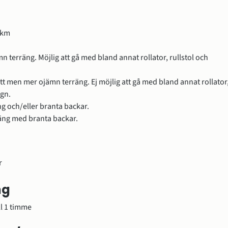
 km
mn terräng. Möjlig att gå med bland annat rollator, rullstol och 
tt men mer ojämn terräng. Ej möjlig att gå med bland annat rollator,
agn.
g och/eller branta backar.
äng med branta backar.
r
ng
ll 1 timme