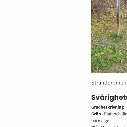
Strandpromenad
Svårighet
Gradbeskrivning
Grön 
- Platt och jä
barnvagn. 