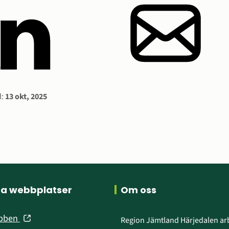
ation
:
13 okt, 2025
ra webbplatser
Om oss
(öppnas
ebben
Region Jämtland Härjedalen arb