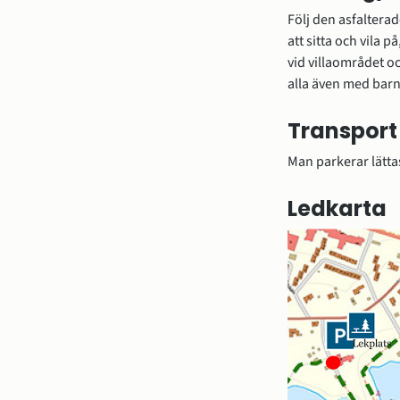
att sitta och vila 
vid villaområdet o
alla även med barnv
Transport
Man parkerar lättas
Ledkarta