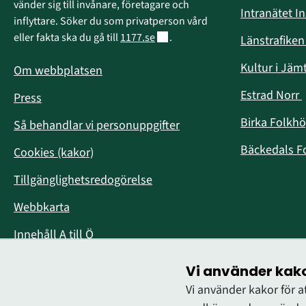
vänder sig till invånare, företagare och 
Intranätet I
inflyttare. Söker du som privatperson vård 
Länk till annan webbplats.
eller fakta ska du gå till 
1177.se
.
Länstrafike
Kultur i Jäm
Om webbplatsen
Estrad Norr
Press
i
Birka Folkh
Så behandlar vi personuppgifter
Bäckedals F
Cookies (kakor)
Tillgänglighetsredogörelse
Webbkarta
Innehåll A till Ö
Vi använder kak
Vi använder kakor för 