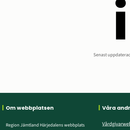
Sidinform
Senast uppdaterad
Sidfot
Om webbplatsen
Våra and
Vårdgivarw
Region Jämtland Härjedalens webbplats 