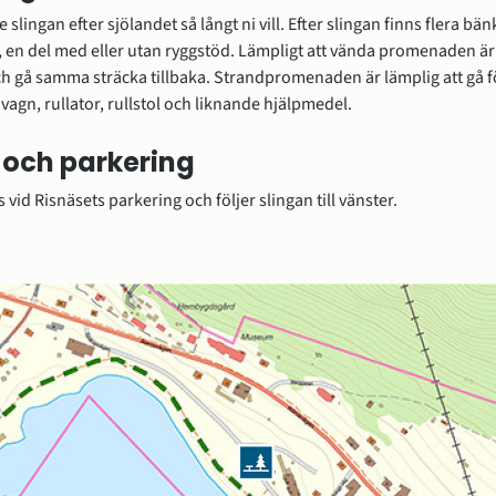
på, en del med eller utan ryggstöd. Lämpligt att vända promenaden är 
ch gå samma sträcka tillbaka. Strandpromenaden är lämplig att gå fö
agn, rullator, rullstol och liknande hjälpmedel.
 och parkering
 vid Risnäsets parkering och följer slingan till vänster.