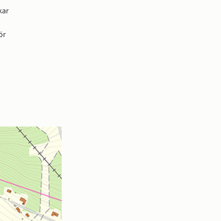
Följ den asfalterade slingan efter sjölandet så långt ni vill. Efter slingan finns flera bänkar 
r 