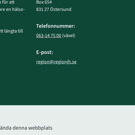
 för att 
Box 654
e en hälso- 
831 27 Östersund
Telefonnummer:
 längta till 
063-14 75 00
 (växel)
E-post:
region@regionjh.se
bplats.
använda denna webbplats