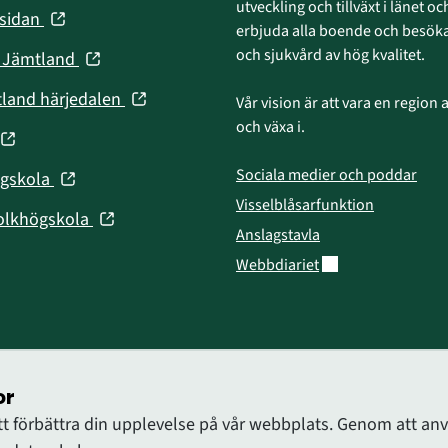
i
utveckling och tillväxt i länet och
(öppnas
nsidan
nytt
erbjuda alla boende och besökar
i
fönster)
och sjukvård av hög kvalitet.
(öppnas
n Jämtland
nytt
i
fönster)
(öppnas
tland härjedalen
Vår vision är att vara en region att
nytt
i
och växa i.
fönster)
(öppnas
nytt
fönster)
Sociala medier och poddar
(öppnas
ögskola
nytt
i
Visselblåsarfunktion
fönster)
(öppnas
olkhögskola
nytt
Anslagstavla
i
fönster)
Länk till annan web
Webbdiariet
nytt
fönster)
or
att förbättra din upplevelse på vår webbplats. Genom att 