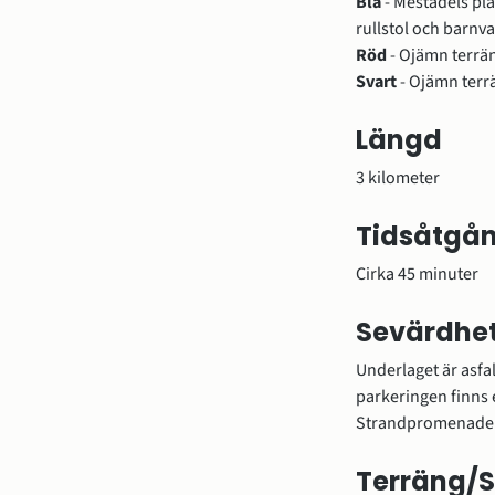
Blå 
- Mestadels pla
rullstol och barnv
Röd 
- Ojämn terrän
Svart 
- Ojämn terr
Längd
3 kilometer
Tidsåtgå
Cirka 45 minuter
Sevärdhet
Underlaget är asfalt
parkeringen finns 
Strandpromenaden 
Terräng/S