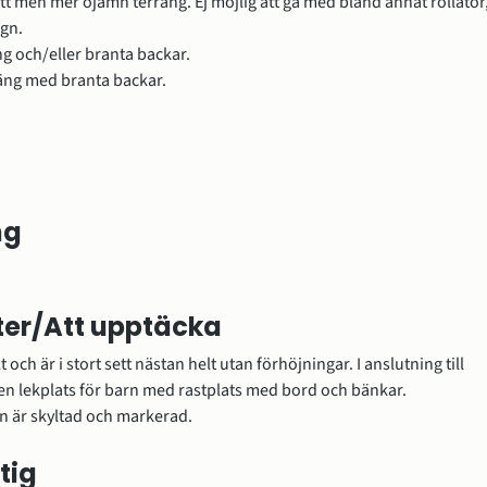
tt men mer ojämn terräng. Ej möjlig att gå med bland annat rollator,
agn.
g och/eller branta backar.
äng med branta backar.
ng
er/Att upptäcka
 och är i stort sett nästan helt utan förhöjningar. I anslutning till 
en lekplats för barn med rastplats med bord och bänkar. 
är skyltad och markerad.
tig