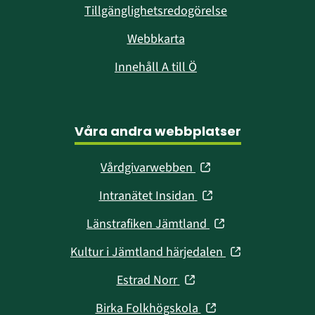
Tillgänglighetsredogörelse
Webbkarta
Innehåll A till Ö
Våra andra webbplatser
(öppnas
Vårdgivarwebben
i
(öppnas
Intranätet Insidan
nytt
i
fönster)
(öppnas
Länstrafiken Jämtland
nytt
i
fönster)
(öppnas
Kultur i Jämtland härjedalen
nytt
i
fönster)
(öppnas
Estrad Norr
nytt
i
fönster)
(öppnas
Birka Folkhögskola
nytt