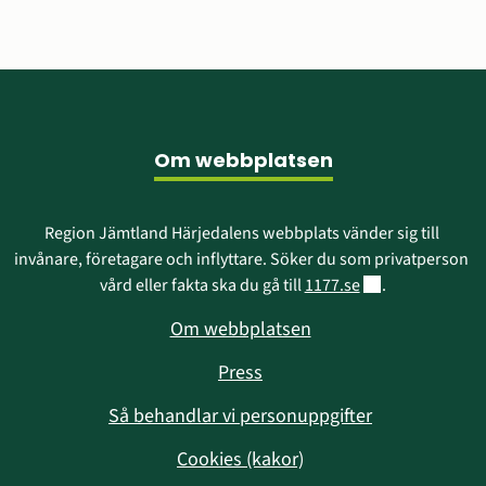
Sidfot
Om webbplatsen
Region Jämtland Härjedalens webbplats vänder sig till 
invånare, företagare och inflyttare. Söker du som privatperson 
Länk till annan w
vård eller fakta ska du gå till 
1177.se
.
Om webbplatsen
Press
Så behandlar vi personuppgifter
Cookies (kakor)