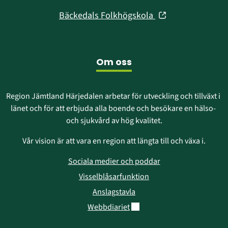
i
fönster)
(öppnas
Bäckedals Folkhögskola
nytt
i
fönster)
nytt
fönster)
Om oss
Region Jämtland Härjedalen arbetar för utveckling och tillväxt i 
länet och för att erbjuda alla boende och besökare en hälso- 
och sjukvård av hög kvalitet.
Vår vision är att vara en region att längta till och växa i.
Sociala medier och poddar
Visselblåsarfunktion
Anslagstavla
Länk till annan webbplats.
Webbdiariet