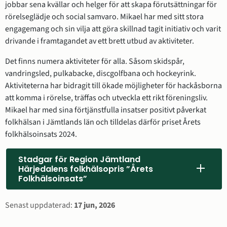
jobbar sena kvällar och helger för att skapa förutsättningar för 
rörelseglädje och social samvaro. Mikael har med sitt stora 
engagemang och sin vilja att göra skillnad tagit initiativ och varit 
drivande i framtagandet av ett brett utbud av aktiviteter. 
Det finns numera aktiviteter för alla. Såsom skidspår, 
vandringsled, pulkabacke, discgolfbana och hockeyrink. 
Aktiviteterna har bidragit till ökade möjligheter för hackåsborna 
att komma i rörelse, träffas och utveckla ett rikt föreningsliv. 
Mikael har med sina förtjänstfulla insatser positivt påverkat 
folkhälsan i Jämtlands län och tilldelas därför priset Årets 
folkhälsoinsats 2024.
Stadgar för Region Jämtland
Härjedalens folkhälsopris ”Årets
Folkhälsoinsats”
Sidinformation
Senast uppdaterad:
17 jun, 2026