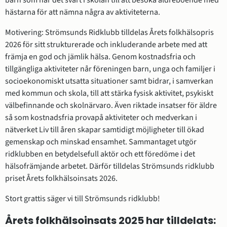
barn som har det svårt i skolan till att besöka äldreboende med 
hästarna för att nämna några av aktiviteterna.
Motivering: Strömsunds Ridklubb tilldelas Årets folkhälsopris 
2026 för sitt strukturerade och inkluderande arbete med att 
främja en god och jämlik hälsa. Genom kostnadsfria och 
tillgängliga aktiviteter når föreningen barn, unga och familjer i 
socioekonomiskt utsatta situationer samt bidrar, i samverkan 
med kommun och skola, till att stärka fysisk aktivitet, psykiskt 
välbefinnande och skolnärvaro. Även riktade insatser för äldre 
så som kostnadsfria provapå aktiviteter och medverkan i 
nätverket Liv till åren skapar samtidigt möjligheter till ökad 
gemenskap och minskad ensamhet. Sammantaget utgör 
ridklubben en betydelsefull aktör och ett föredöme i det 
hälsofrämjande arbetet. Därför tilldelas Strömsunds ridklubb 
priset Årets folkhälsoinsats 2026.
Stort grattis säger vi till Strömsunds ridklubb!
Årets folkhälsoinsats 2025 har tilldelats: 