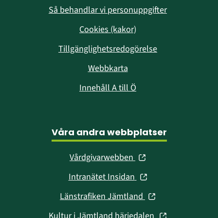
Så behandlar vi personuppgifter
Cookies (kakor)
Tillgänglighetsredogörelse
Webbkarta
Innehåll A till Ö
Våra andra webbplatser
(öppnas
Vårdgivarwebben
i
(öppnas
Intranätet Insidan
nytt
i
fönster)
(öppnas
Länstrafiken Jämtland
nytt
i
fönster)
(öppnas
Kultur i Jämtland härjedalen