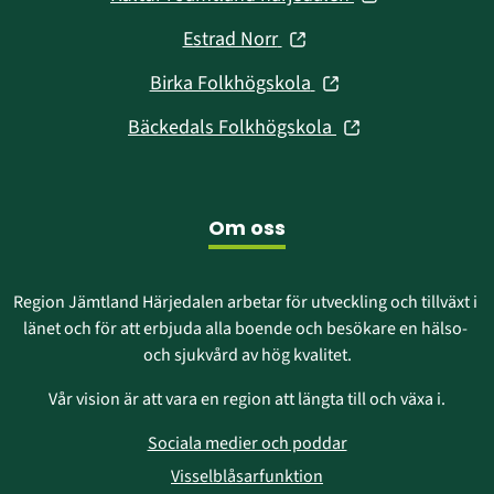
nytt
i
fönster)
(öppnas
Estrad Norr
nytt
i
fönster)
(öppnas
Birka Folkhögskola
nytt
i
fönster)
(öppnas
Bäckedals Folkhögskola
nytt
i
fönster)
nytt
fönster)
Om oss
Region Jämtland Härjedalen arbetar för utveckling och tillväxt i 
länet och för att erbjuda alla boende och besökare en hälso- 
och sjukvård av hög kvalitet.
Vår vision är att vara en region att längta till och växa i.
Sociala medier och poddar
Visselblåsarfunktion