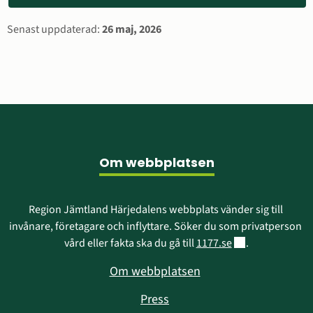
Sidinformation
Senast uppdaterad:
26 maj, 2026
Sidfot
Om webbplatsen
Region Jämtland Härjedalens webbplats vänder sig till 
invånare, företagare och inflyttare. Söker du som privatperson 
Länk till annan w
vård eller fakta ska du gå till 
1177.se
.
Om webbplatsen
Press