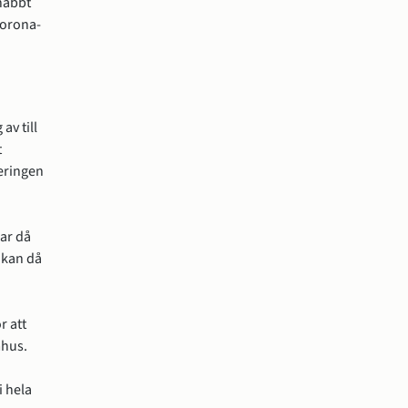
nabbt 
Corona-
 i nytt fönster.
v till 
 
eringen 
ar då 
 kan då 
 att 
mhus.
 hela 