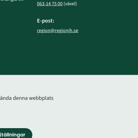
063-14 75 00
 (växel)
E-post:
region@regionjh.se
bplats.
använda denna webbplats
tällningar