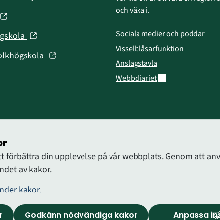
nytt
i
och växa i.
fönster)
(öppnas
nytt
fönster)
Sociala medier och poddar
(öppnas
ögskola
nytt
i
Visselblåsarfunktion
fönster)
(öppnas
olkhögskola
nytt
Anslagstavla
i
fönster)
Länk till annan web
Webbdiariet
nytt
fönster)
or
att förbättra din upplevelse på vår webbplats. Genom att 
det av kakor.
nder kakor.
r
Godkänn nödvändiga kakor
Anpassa ins