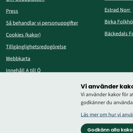
Estrad Norr
Press
i
Birka Folkh
Så behandlar vi personuppgifter
Bäckedals F
Cookies (kakor)
Tillgänglighetsredogörelse
Webbkarta
Innehåll A till Ö
Vi använder kak
Vi använder kakor för 
godkänner du användan
Läs mer om hur vi anvä
Logga in
Godkänn alla kako