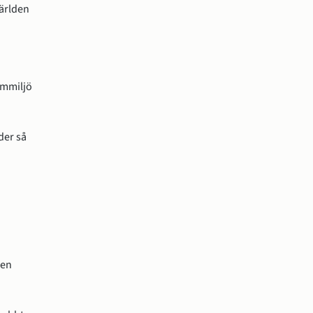
världen
hemmiljö
er så 
en 