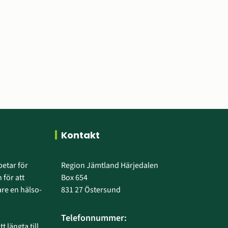
as i nytt fönster.
Kontakt
etar för 
Region Jämtland Härjedalen
 för att 
Box 654
e en hälso- 
831 27 Östersund
Telefonnummer:
 längta till 