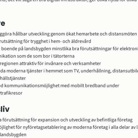
re
liggöra hållbar utveckling genom ökat hemarbete och distansmöten
örutsättning för trygghet i hem- och äldrevård
e boende på landsbygden minstlika bra förutsättningar för elektroni
kation som de som bor i tätorterna
 regionen attraktiv för invånare och verksamheter
uda moderna tjänster i hemmet som TV, underhållning, distansutbil
ällstjänster
god kommunikationsmöjlighet med mobilt bredband under 
vtrafikresor
liv
a förutsättning för expansion och utveckling av befintliga företag
öjlighet för nyföretagsetablering av moderna företag i alla delar av l
 landsbygden