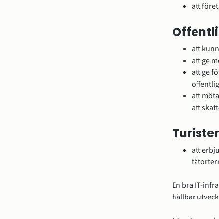
att före
Offentl
att kunn
att ge m
att ge f
offentl
att möta
att skat
Turiste
att erbj
tätorter
En bra IT-infra
hållbar utveck