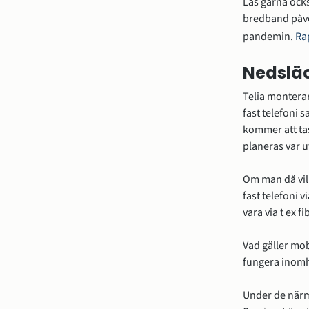
Läs gärna ocks
bredband påve
pandemin. 
Ra
Nedslä
Telia monterar 
fast telefoni 
kommer att tas
planeras var u
Om man då vill
fast telefoni v
vara via t ex f
Vad gäller mobi
fungera inomhu
Under de närma