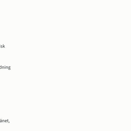
sk 
dning 
änet, 