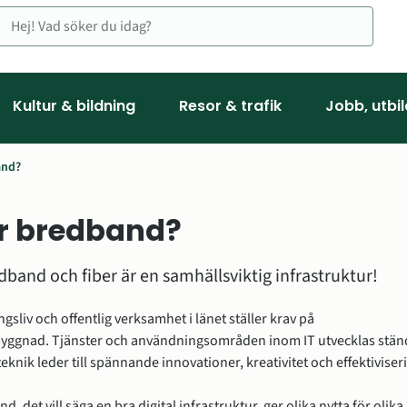
Kultur & bildning
Resor & trafik
Jobb, utbi
and?
r bredband?
band och fiber är en samhällsviktig infrastruktur!  
gsliv och offentlig verksamhet i länet ställer krav på 
ggnad. Tjänster och användningsområden inom IT utvecklas ständ
teknik leder till spännande innovationer, kreativitet och effektiviser
d, det vill säga en bra digital infrastruktur, ger olika nytta för olika 