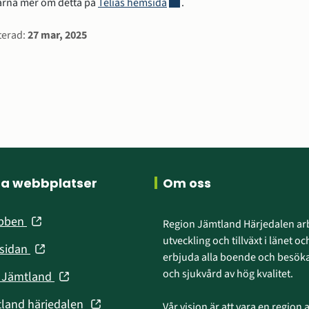
Länk till annan webbplats, öppn
ärna mer om detta på 
Telias hemsida
.
rmation
terad:
27 mar, 2025
ra webbplatser
Om oss
(öppnas
ebben
Region Jämtland Härjedalen arb
i
utveckling och tillväxt i länet och
(öppnas
nsidan
nytt
erbjuda alla boende och besökar
i
fönster)
och sjukvård av hög kvalitet.
(öppnas
n Jämtland
nytt
i
fönster)
(öppnas
tland härjedalen
Vår vision är att vara en region att