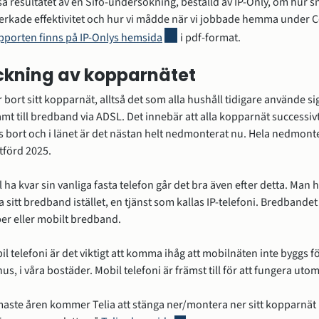
å resultatet av en Sifo-undersökning, beställd av IP-Only, om hur s
rkade effektivitet och hur vi mådde när vi jobbade hemma under 
Länk till annan webbplats, öppnas
pporten finns på IP-Onlys hemsida
 i pdf-format.
ckning av kopparnätet
bort sitt kopparnät, alltså det som alla hushåll tidigare använde sig a
samt till bredband via ADSL. Det innebär att alla kopparnät successivt
 bort och i länet är det nästan helt nedmonterat nu. Hela nedmont
tförd 2025.
 ha kvar sin vanliga fasta telefon går det bra även efter detta. Man h
ia sitt bredband istället, en tjänst som kallas IP-telefoni. Bredbandet
iber eller mobilt bredband. 
l telefoni är det viktigt att komma ihåg att mobilnäten inte byggs för
s, i våra bostäder. Mobil telefoni är främst till för att fungera uto
ste åren kommer Telia att stänga ner/montera ner sitt kopparnät i