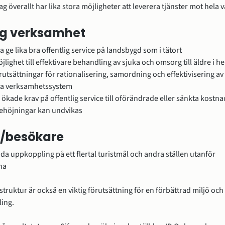
tag överallt har lika stora möjligheter att leverera tjänster mot hela 
ig verksamhet
a ge lika bra offentlig service på landsbygd som i tätort
öjlighet till effektivare behandling av sjuka och omsorg till äldre i 
örutsättningar för rationalisering, samordning och effektivisering av 
iga verksamhetssystem
 ökade krav på offentlig service till oförändrade eller sänkta kostnad
tehöjningar kan undvikas
r/besökare
uda uppkoppling på ett flertal turistmål och andra ställen utanför 
na
struktur är också en viktig förutsättning för en förbättrad miljö och 
ling.