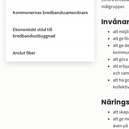
målgrupper.
Kommunernas bredbandssamordnare
Invåna
Ekonomiskt stöd till
att möj
bredbandsutbyggnad
att ge f
att ge d
kommuni
Anslut fiber
att göra
att erbj
och samh
att ha 
kollekti
Närings
att skap
att ge m
även på