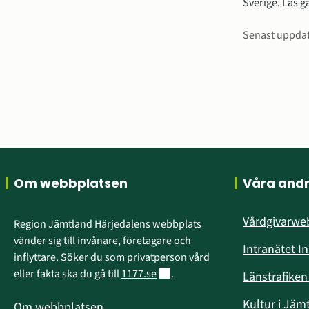
Sverige. Läs g
Sidinfo
Senast uppda
Sidfot
Om webbplatsen
Våra and
Vårdgivarw
Region Jämtland Härjedalens webbplats 
vänder sig till invånare, företagare och 
Intranätet I
inflyttare. Söker du som privatperson vård 
Länk till annan webbplats.
eller fakta ska du gå till 
1177.se
.
Länstrafike
Kultur i Jäm
Om webbplatsen