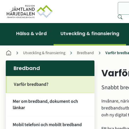
Sök
Hälsa & vård
Utveckling & finansiering
Utveckling & finansiering
Bredband
Varför bredb
Bredband
Varfö
Varför bredband?
Snabbt bred
Invånare, närin
Mer om bredband, dokument och
länkar
bredbandsutby
ovh ny digital 
Mobil telefoni och mobilt bredband
Ett bra bredban