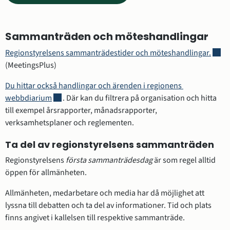
till
annan
Sammanträden och möteshandlingar
webbplats,
öppnas
Länk 
Regionstyrelsens sammanträdestider och möteshandlingar.
i
(MeetingsPlus)
nytt
Du hittar också handlingar och ärenden i regionens 
fönster)
Länk till annan webbplats, öppnas i nytt fönster.
webbdiarium
. Där kan du filtrera på organisation och hitta 
till exempel årsrapporter, månadsrapporter, 
verksamhetsplaner och reglementen.
Ta del av regionstyrelsens sammanträden
Regionstyrelsens 
första sammanträdesdag
 är som regel alltid 
öppen för allmänheten.
Allmänheten, medarbetare och media har då möjlighet att 
lyssna till debatten och ta del av informationer. Tid och plats 
finns angivet i kallelsen till respektive sammanträde.