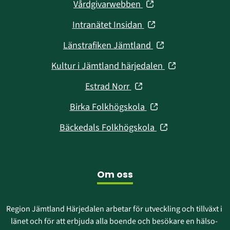
(öppnas
Vårdgivarwebben
i
(öppnas
Intranätet Insidan
nytt
i
fönster)
(öppnas
Länstrafiken Jämtland
nytt
i
fönster)
(öppnas
Kultur i Jämtland härjedalen
nytt
i
fönster)
(öppnas
Estrad Norr
nytt
i
fönster)
(öppnas
Birka Folkhögskola
nytt
i
fönster)
(öppnas
Bäckedals Folkhögskola
nytt
i
fönster)
nytt
fönster)
Om oss
Region Jämtland Härjedalen arbetar för utveckling och tillväxt i 
länet och för att erbjuda alla boende och besökare en hälso- 