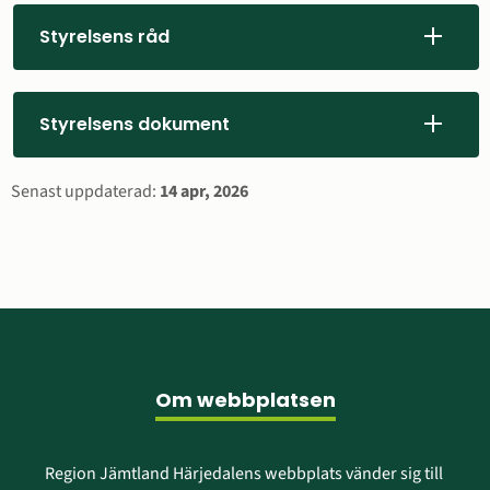
Styrelsens råd
Styrelsens dokument
Sidinformation
Senast uppdaterad:
14 apr, 2026
Sidfot
Om webbplatsen
Region Jämtland Härjedalens webbplats vänder sig till 