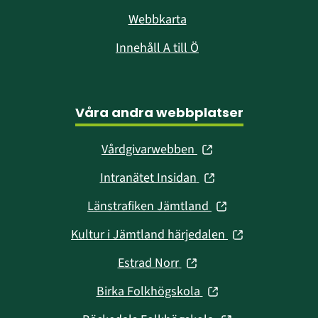
Webbkarta
Innehåll A till Ö
Våra andra webbplatser
(öppnas
Vårdgivarwebben
i
(öppnas
Intranätet Insidan
nytt
i
fönster)
(öppnas
Länstrafiken Jämtland
nytt
i
fönster)
(öppnas
Kultur i Jämtland härjedalen
nytt
i
fönster)
(öppnas
Estrad Norr
nytt
i
fönster)
(öppnas
Birka Folkhögskola
nytt
i
fönster)