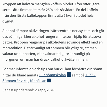
kroppen att halvera mängden koffein blodet. Efter ytterligare 
sex till åtta timmar återstår 25% och så vidare. En del koffein 
från den första kaffekoppen finns alltså kvar i blodet hela 
dygnet.
Alkohol dämpar aktiveringen i vårt centrala nervsystem, och gör 
oss sömniga. Men alkohol fungerar inte som hjälp för att sova 
bättre. Kroppen reagerar på alkoholens sövande effekt med en 
motreaktion. Det är vanligt att sömnen blir ytligare, att man 
vaknar under natten, eller vaknar tidigare än vanligt på 
morgonen om man har druckit alkohol kvällen innan.
För mer infomtaion och tips om hur du kan förbättra din sömn 
Länk till annan webbplats,
hittar du bland annat i 
Lilla sömnskolan
 samt på 
1177 - 
Länk till annan webbplats, öppnas i ny
Sömnen är viktig för hälsan
Sidinformation
Senast uppdaterad:
23 apr, 2026