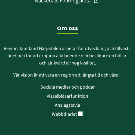
(öppnas
Bäckedals Folkhögskola
nytt
i
fönster)
nytt
fönster)
Om oss
Region Jämtland Härjedalen arbetar för utveckling och tillväxt i 
länet och för att erbjuda alla boende och besökare en hälso- 
och sjukvård av hög kvalitet.
Vår vision är att vara en region att längta till och växa i.
Sociala medier och poddar
Visselblåsarfunktion
Anslagstavla
Länk till annan webbplats.
Webbdiariet