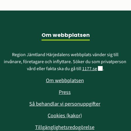
Sidfot
Om webbplatsen
Region Jämtland Härjedalens webbplats vänder sig till 
invånare, företagare och inflyttare. Söker du som privatperson 
Länk till annan w
vård eller fakta ska du gå till 
1177.se
.
Om webbplatsen
Press
Så behandlar vi personuppgifter
Cookies (kakor)
Tillgänglighetsredogörelse