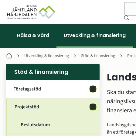
Sök
Hälsa & vård
Utveckling & finansiering
Utveckling & finansiering
Stöd & finansiering
Proj
Stöd & finansiering
Land
Företagsstöd
Undersidor för Föret
Ska du start
näringslivs
Projektstöd
Undersidor för Proje
finansiera e
Beslutsdatum
Landsbygdspott
än ett företag