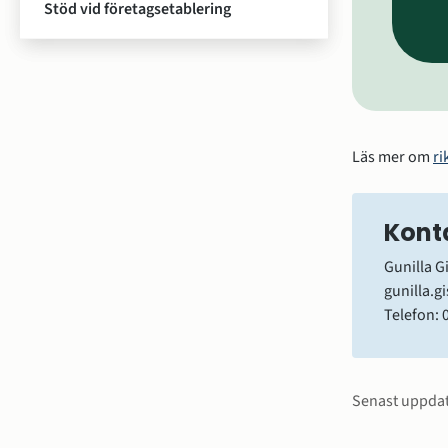
Stöd vid företagsetablering
Läs mer om 
ri
Kont
Gunilla G
gunilla.g
Telefon: 
Sidinfo
Senast uppda