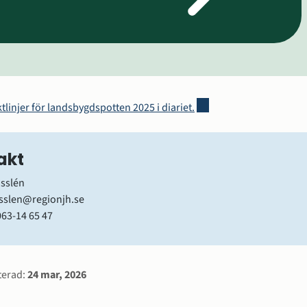
Länk till annan webbplats
ktlinjer för landsbygdspotten 2025 i diariet.
akt
isslén
isslen@regionjh.se
063-14 65 47
rmation
terad:
24 mar, 2026