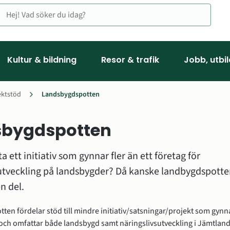
Kultur & bildning
Resor & trafik
Jobb, utbi
ektstöd
Landsbygdspotten
sbygdspotten
agsstöd
a ett initiativ som gynnar fler än ett företag för 
utveckling på landsbygder? Då kanske landbygdspotte
ktstöd
n del.
en fördelar stöd till mindre initiativ/satsningar/projekt som gynnar
 och omfattar både landsbygd samt näringslivsutveckling i Jämtland