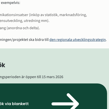
r exempelvis:
kationsinsatser (inköp av statistik, marknadsföring, 
nsutveckling, utredning mm).
ng (anordna och delta).
sningen/projektet ska bidra till 
den regionala utvecklingsstrategin
.
ök
ngsperioden är öppen till 15 mars 2026
k via blankett