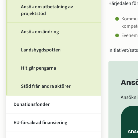
Härjedalen fö
Ansök om utbetalning av
projektstöd
Kommuni
kompete
Ansök om ändring
Evenema
Landsbygdspotten
Initiativet/sat
Hit går pengarna
Ans
Stöd från andra aktörer
Ansökni
Donationsfonder
EU-försäkrad finansiering
Ansö