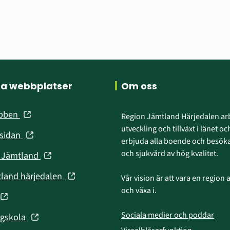
ra webbplatser
Om oss
(öppnas
ebben
Region Jämtland Härjedalen arb
i
utveckling och tillväxt i länet och
(öppnas
nsidan
nytt
erbjuda alla boende och besökar
i
fönster)
och sjukvård av hög kvalitet.
(öppnas
n Jämtland
nytt
i
fönster)
(öppnas
tland härjedalen
Vår vision är att vara en region att
nytt
i
och växa i.
fönster)
(öppnas
nytt
fönster)
Sociala medier och poddar
(öppnas
ögskola
nytt
i