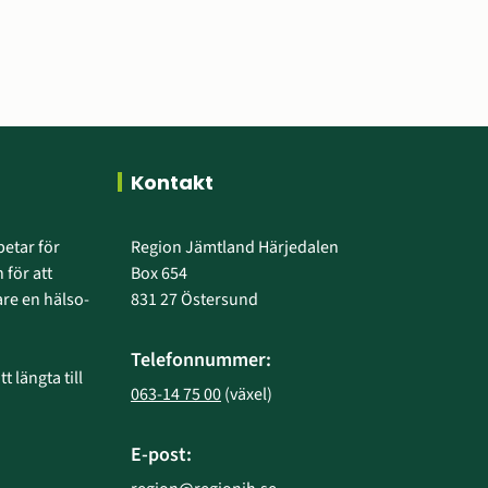
Kontakt
etar för 
Region Jämtland Härjedalen
 för att 
Box 654
e en hälso- 
831 27 Östersund
Telefonnummer:
 längta till 
063-14 75 00
 (växel)
E-post: