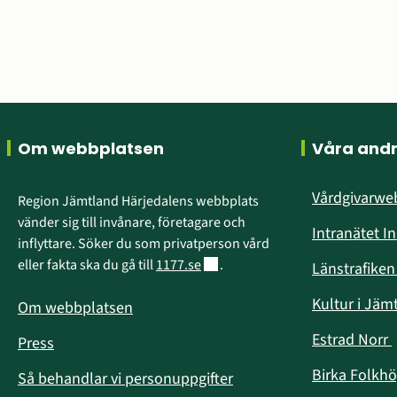
Sidfot
Om webbplatsen
Våra and
Vårdgivarw
Region Jämtland Härjedalens webbplats 
vänder sig till invånare, företagare och 
Intranätet I
inflyttare. Söker du som privatperson vård 
Länk till annan webbplats.
eller fakta ska du gå till 
1177.se
.
Länstrafike
Kultur i Jäm
Om webbplatsen
Estrad Norr
Press
i
Birka Folkh
Så behandlar vi personuppgifter