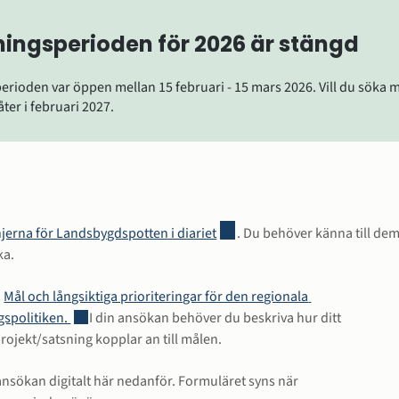
ingsperioden för 2026 är stängd
rioden var öppen mellan 15 februari - 15 mars 2026. Vill du söka 
er i februari 2027.
Länk till annan webbplats, öppn
injerna för Landsbygdspotten i diariet
. Du behöver känna till dem
ka.
å
Mål och långsiktiga prioriteringar för den regionala 
Länk till annan webbplats.
gspolitiken. 
I din ansökan behöver du beskriva hur ditt 
/projekt/satsning kopplar an till målen.
n ansökan digitalt här nedanför. Formuläret syns när 