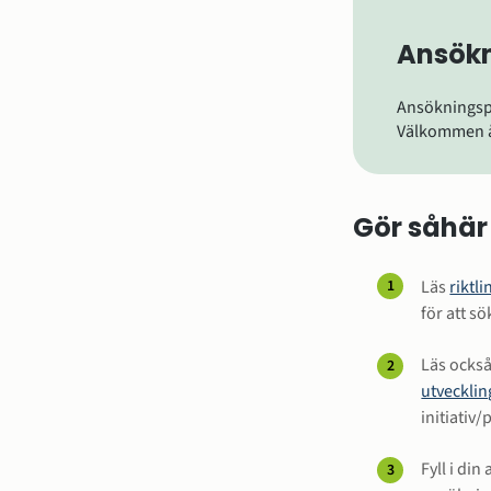
Ansökn
Ansökningspe
Välkommen åt
Gör såhär
Läs 
riktl
för att sö
Läs ocks
utvecklin
initiativ
Fyll i di