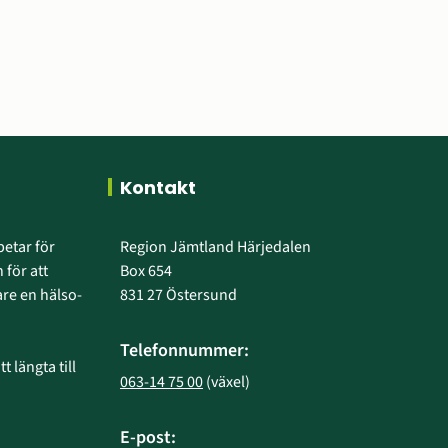
Kontakt
etar för 
Region Jämtland Härjedalen
 för att 
Box 654
e en hälso- 
831 27 Östersund
Telefonnummer:
 längta till 
063-14 75 00
 (växel)
E-post: