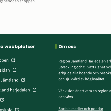
gsperioden är öppen.
ra webbplatser
Om oss
(öppnas
ebben
Region Jämtland Härjedalen arb
i
utveckling och tillväxt i länet och
(öppnas
nsidan
nytt
erbjuda alla boende och besökar
i
fönster)
och sjukvård av hög kvalitet.
(öppnas
n Jämtland
nytt
i
fönster)
(öppnas
tland härjedalen
Vår vision är att vara en region att
nytt
i
och växa i.
fönster)
(öppnas
nytt
fönster)
Sociala medier och poddar
(öppnas
ögskola