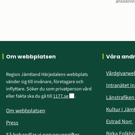
ansöknin
Sidfot
Om webbplatsen
Våra and
Vårdgivarw
Region Jämtland Härjedalens webbplats 
vänder sig till invånare, företagare och 
Intranätet I
inflyttare. Söker du som privatperson vård 
Länk till annan webbplats.
eller fakta ska du gå till 
1177.se
.
Länstrafike
Kultur i Jäm
Om webbplatsen
Estrad Norr
Press
i
Birka Folkh
Så behandlar vi personuppgifter