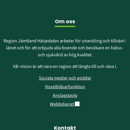
i
fönster)
nytt
fönster)
Om oss
Region Jämtland Härjedalen arbetar för utveckling och tillväxt i 
länet och för att erbjuda alla boende och besökare en hälso- 
och sjukvård av hög kvalitet.
Vår vision är att vara en region att längta till och växa i.
Sociala medier och poddar
Visselblåsarfunktion
Anslagstavla
Länk till annan webbplats.
Webbdiariet
Kontakt