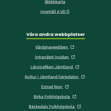
Webbkarta
Innehåll A till Ö
Våra andra webbplatser
(öppnas
Vårdgivarwebben
i
(öppnas
Intranätet Insidan
nytt
i
fönster)
(öppnas
Länstrafiken Jämtland
nytt
i
fönster)
(öppnas
Kultur i Jämtland härjedalen
nytt
i
fönster)
(öppnas
Estrad Norr
nytt
i
fönster)
(öppnas
Birka Folkhögskola
nytt
i
fönster)
(öppnas
Bäckedals Folkhögskola
nytt