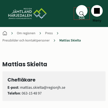
Sök
Meny
Om regionen
Press
Pressbilder och kontaktpersoner
Mattias Skielta
Mattias Skielta
Chefläkare
E-post
: mattias.skielta@regionjh.se
Telefon
: 063-15 48 97