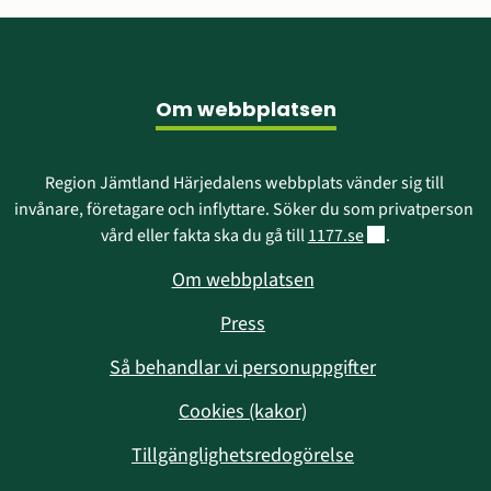
Sidfot
Om webbplatsen
Region Jämtland Härjedalens webbplats vänder sig till 
invånare, företagare och inflyttare. Söker du som privatperson 
Länk till annan w
vård eller fakta ska du gå till 
1177.se
.
Om webbplatsen
Press
Så behandlar vi personuppgifter
Cookies (kakor)
Tillgänglighetsredogörelse