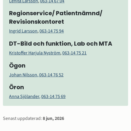
Lenita Larsson
, 
063-14 67 04
Regionservice/ Patientnämnd/ 
Revisionskontoret
Ingrid Larsson
, 
063-14 75 94
DT-Bild och funktion, Lab och MTA
Kristoffer Harjula Nyström
, 
063-14 75 21
Ögon
Johan Nilsson, 
063-14 76 52
Öron
Anna Sjölander,
063-14 75 69
Sidinformation
Senast uppdaterad:
8 jun, 2026