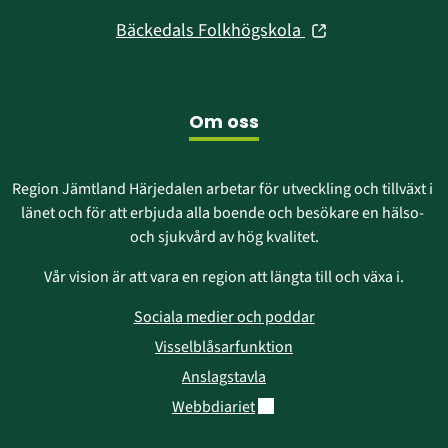
i
fönster)
(öppnas
Bäckedals Folkhögskola
nytt
i
fönster)
nytt
fönster)
Om oss
Region Jämtland Härjedalen arbetar för utveckling och tillväxt i 
länet och för att erbjuda alla boende och besökare en hälso- 
och sjukvård av hög kvalitet.
Vår vision är att vara en region att längta till och växa i.
Sociala medier och poddar
Visselblåsarfunktion
Anslagstavla
Länk till annan webbplats.
Webbdiariet