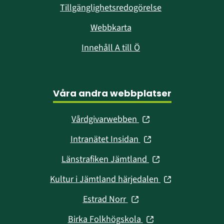
Tillgänglighetsredogörelse
Webbkarta
Innehåll A till Ö
Våra andra webbplatser
(öppnas
Vårdgivarwebben
i
(öppnas
Intranätet Insidan
nytt
i
fönster)
(öppnas
Länstrafiken Jämtland
nytt
i
fönster)
(öppnas
Kultur i Jämtland härjedalen
nytt
i
fönster)
(öppnas
Estrad Norr
nytt
i
fönster)
(öppnas
Birka Folkhögskola
nytt