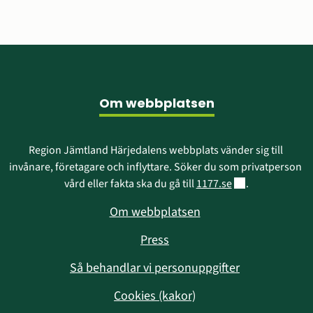
Sidfot
Om webbplatsen
Region Jämtland Härjedalens webbplats vänder sig till 
invånare, företagare och inflyttare. Söker du som privatperson 
Länk till annan w
vård eller fakta ska du gå till 
1177.se
.
Om webbplatsen
Press
Så behandlar vi personuppgifter
Cookies (kakor)