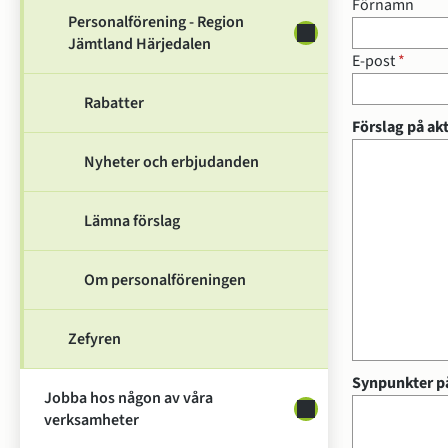
Dina uppgifter
Förnamn
Personalförening - Region
Undersidor för Perso
Jämtland Härjedalen
(oblig
E-post
*
Rabatter
Förslag på akt
Nyheter och erbjudanden
Lämna förslag
Om personalföreningen
Zefyren
Synpunkter p
Jobba hos någon av våra
Undersidor för Jobb
verksamheter