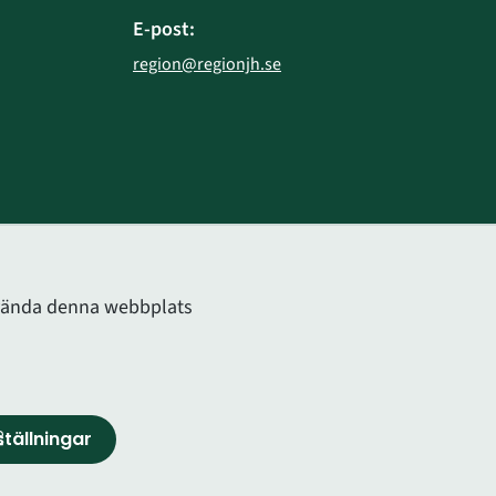
E-post:
region@regionjh.se
bplats.
använda denna webbplats
tällningar