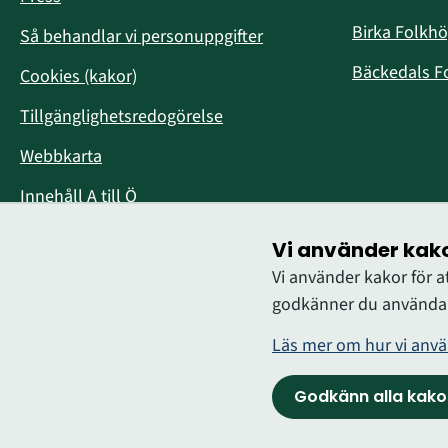
i
Birka Folkh
Så behandlar vi personuppgifter
Bäckedals F
Cookies (kakor)
Tillgänglighetsredogörelse
Webbkarta
Innehåll A till Ö
Vi använder kak
Vi använder kakor för 
godkänner du användan
Läs mer om hur vi anvä
Logga in
Godkänn alla kako