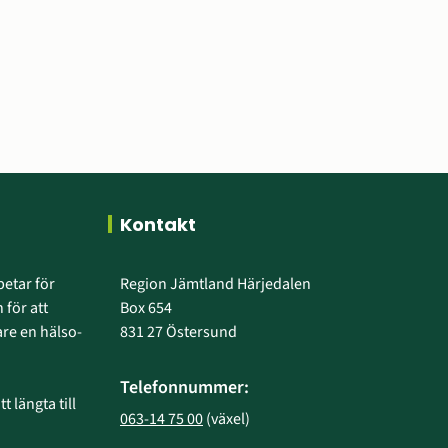
Kontakt
etar för 
Region Jämtland Härjedalen
 för att 
Box 654
e en hälso- 
831 27 Östersund
Telefonnummer:
 längta till 
063-14 75 00
 (växel)