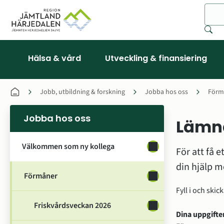
Sök
Hälsa & vård
Utveckling & finansiering
Jobb, utbildning & forskning
Jobba hos oss
Förm
Jobba hos oss
Lämna
Välkommen som ny kollega
Undersidor för Välk
För att få e
din hjälp m
Förmåner
Undersidor för Förm
Fyll i och skic
Friskvårdsveckan 2026
Undersidor för Frisk
Dina uppgifte