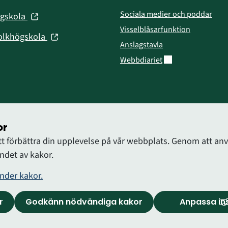
nytt
fönster)
Sociala medier och poddar
(öppnas
ögskola
nytt
i
Visselblåsarfunktion
fönster)
(öppnas
olkhögskola
nytt
Anslagstavla
i
fönster)
Länk till annan web
Webbdiariet
nytt
fönster)
or
att förbättra din upplevelse på vår webbplats. Genom att 
det av kakor.
nder kakor.
r
Godkänn nödvändiga kakor
Anpassa ins