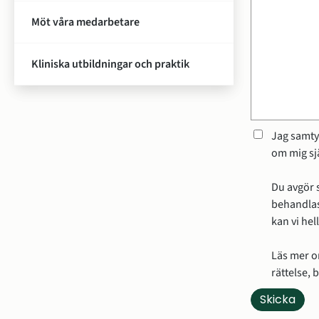
Möt våra medarbetare
Kliniska utbildningar och praktik
Jag samty
om mig sjä
Du avgör s
behandlas
kan vi hel
Läs mer o
rättelse,