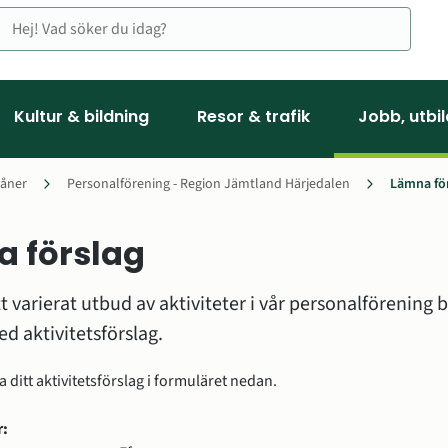
Kultur & bildning
Resor & trafik
Jobb, utbi
åner
Personalförening - Region Jämtland Härjedalen
Lämna fö
 förslag
ommen som ny kollega
tt varierat utbud av aktiviteter i vår personalförening b
ed aktivitetsförslag.
åner
ka ditt aktivitetsförslag i formuläret nedan.
vårdsveckan 2026
r: