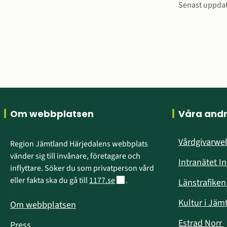
Sidinfo
Senast uppda
Sidfot
Om webbplatsen
Våra and
Vårdgivarw
Region Jämtland Härjedalens webbplats 
vänder sig till invånare, företagare och 
Intranätet I
inflyttare. Söker du som privatperson vård 
Länk till annan webbplats.
eller fakta ska du gå till 
1177.se
.
Länstrafike
Kultur i Jäm
Om webbplatsen
Estrad Norr
Press