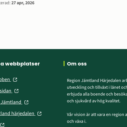
rmation
terad:
27 apr, 2026
ra webbplatser
Om oss
(öppnas
ebben
Region Jämtland Härjedalen arb
i
utveckling och tillväxt i länet och
(öppnas
nsidan
nytt
erbjuda alla boende och besökar
i
fönster)
och sjukvård av hög kvalitet.
(öppnas
n Jämtland
nytt
i
fönster)
(öppnas
tland härjedalen
Vår vision är att vara en region att
nytt
i
och växa i.
fönster)
(öppnas