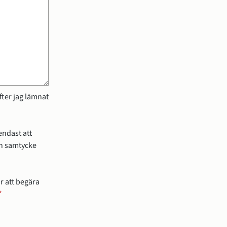
ter jag lämnat
endast att
an samtycke
r att begära
*