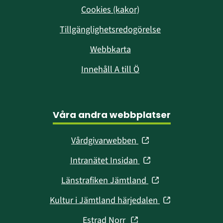
Cookies (kakor)
Tillgänglighetsredogörelse
Webbkarta
Innehåll A till Ö
Våra andra webbplatser
(öppnas
Vårdgivarwebben
i
(öppnas
Intranätet Insidan
nytt
i
fönster)
(öppnas
Länstrafiken Jämtland
nytt
i
fönster)
(öppnas
Kultur i Jämtland härjedalen
nytt
i
fönster)
(öppnas
Estrad Norr