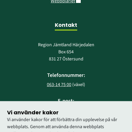
Länk till annan webbplats.
Webbdiariet
Kontakt
Region Jämtland Härjedalen
Box 654
831 27 Östersund
Telefonnummer:
063-14 75 00
 (växel)
E-post:
region@regionjh.se
Vi använder kakor
Vi använder kakor för att förbättra din upplevelse på vår
webbplats. Genom att använda denna webbplats