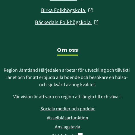
nytt
i
fönster)
(öppnas
Birka Folkhögskola
nytt
i
fönster)
(öppnas
Bäckedals Folkhögskola
nytt
i
fönster)
nytt
fönster)
Om oss
Region Jämtland Härjedalen arbetar för utveckling och tillväxt i 
länet och för att erbjuda alla boende och besökare en hälso- 
och sjukvård av hög kvalitet.
Vår vision är att vara en region att längta till och växa i.
Sociala medier och poddar
Visselblåsarfunktion
Anslagstavla