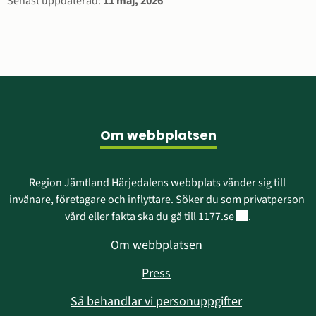
Sidinformation
Senast uppdaterad:
11 maj, 2026
Sidfot
Om webbplatsen
Region Jämtland Härjedalens webbplats vänder sig till 
invånare, företagare och inflyttare. Söker du som privatperson 
Länk till annan w
vård eller fakta ska du gå till 
1177.se
.
Om webbplatsen
Press
Så behandlar vi personuppgifter