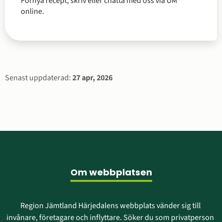
Förnya recept, skriv eller chatta med oss via UM
online.
Sidinformation
Senast uppdaterad:
27 apr, 2026
Sidfot
Om webbplatsen
Region Jämtland Härjedalens webbplats vänder sig till 
invånare, företagare och inflyttare. Söker du som privatperson 