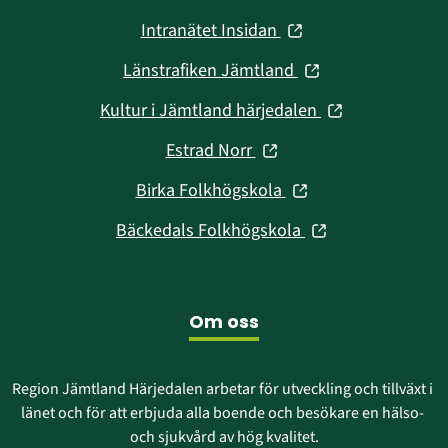
i
(öppnas
Intranätet Insidan
nytt
i
fönster)
(öppnas
Länstrafiken Jämtland
nytt
i
fönster)
(öppnas
Kultur i Jämtland härjedalen
nytt
i
fönster)
(öppnas
Estrad Norr
nytt
i
fönster)
(öppnas
Birka Folkhögskola
nytt
i
fönster)
(öppnas
Bäckedals Folkhögskola
nytt
i
fönster)
nytt
fönster)
Om oss
Region Jämtland Härjedalen arbetar för utveckling och tillväxt i 
länet och för att erbjuda alla boende och besökare en hälso- 
och sjukvård av hög kvalitet.