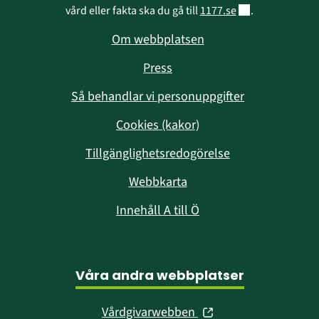
Länk till annan w
vård eller fakta ska du gå till 
1177.se
.
Om webbplatsen
Press
Så behandlar vi personuppgifter
Cookies (kakor)
Tillgänglighetsredogörelse
Webbkarta
Innehåll A till Ö
Våra andra webbplatser
(öppnas
Vårdgivarwebben