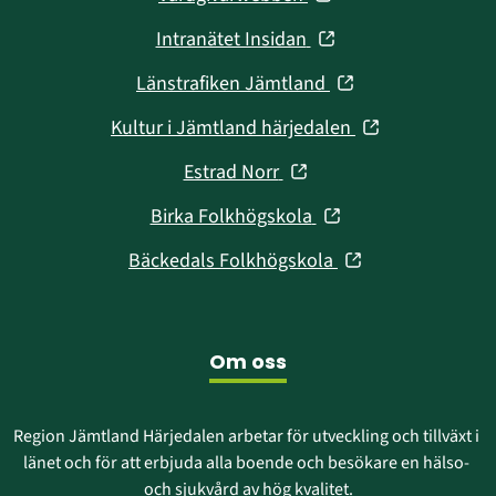
i
(öppnas
Intranätet Insidan
nytt
i
fönster)
(öppnas
Länstrafiken Jämtland
nytt
i
fönster)
(öppnas
Kultur i Jämtland härjedalen
nytt
i
fönster)
(öppnas
Estrad Norr
nytt
i
fönster)
(öppnas
Birka Folkhögskola
nytt
i
fönster)
(öppnas
Bäckedals Folkhögskola
nytt
i
fönster)
nytt
fönster)
Om oss
Region Jämtland Härjedalen arbetar för utveckling och tillväxt i 
länet och för att erbjuda alla boende och besökare en hälso- 
och sjukvård av hög kvalitet.