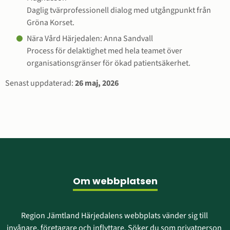
Daglig tvärprofessionell dialog med utgångpunkt från 
Gröna Korset.
Nära Vård Härjedalen: Anna Sandvall
Process för delaktighet med hela teamet över 
organisationsgränser för ökad patientsäkerhet.
Sidinformation
Senast uppdaterad:
26 maj, 2026
Sidfot
Om webbplatsen
Region Jämtland Härjedalens webbplats vänder sig till 
invånare, företagare och inflyttare. Söker du som privatperson 