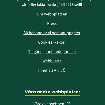
Länk till annan w
vård eller fakta ska du gå till 
1177.se
.
Om webbplatsen
Press
Så behandlar vi personuppgifter
Cookies (kakor)
Tillgänglighetsredogörelse
Webbkarta
Innehåll A till Ö
Våra andra webbplatser
(öppnas
Vårdgivarwebben