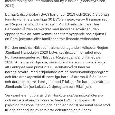
metodträning och information om ny kunskap (Socialstyrelsen, 
2014).
Barnavårdscentraler (BVC) har under 2019 och 2020 års början 
funnits vid länets samtliga 30 BVC-enheter, varav 6 i annan regi 
än Region Jämtland Härjedalen. Vid 13 hälsocentraler har 
Barnhälsovården samverkat med mödrahälsovården, den 
öppna förskolan samt kommunens förebyggande socialtjänst i 
en Familjecentral eller familjecentralsliknande verksamhet.
För den enskilda Hälsocentralens deltagande i Hälsoval Region 
Jämtland Härjedalen 2020 krävs kvalifikation i enlighet med 
Förfrågningsunderlag Hälsoval Region Jämtland Härjedalen 
2020. Antagna vårdgivare, såväl offentliga som privata åläggs 
att i enlighet med punkt 3.1.8 Barnhälsovård bedriva 
barnhälsovård, med erbjudande om hälsoövervakningsprogram 
och föräldraskapsstöd till samtliga barn i åldrarna 0-5 år i länet 
och deras föräldrar, i enlighet med Riktlinjer för barnhälsovården 
Jämtlands län (se Lokala vårdprogram och Riktlinjer).
Verksamheten utförs av distriktssköterska/barnsjuksköterska 
och distriktsläkare/barnläkare. Varje BVC har tillgång till 
psykolog för konsultation och handledning till personal samt stöd 
till och behandling av föräldrar och utredning av barn.