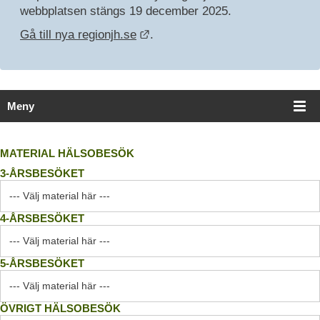
webbplatsen stängs 19 december 2025.
Länk till annan webbplats.
Gå till nya regionjh.se
.
Meny
MATERIAL HÄLSOBESÖK
3-ÅRSBESÖKET
4-ÅRSBESÖKET
5-ÅRSBESÖKET
ÖVRIGT HÄLSOBESÖK