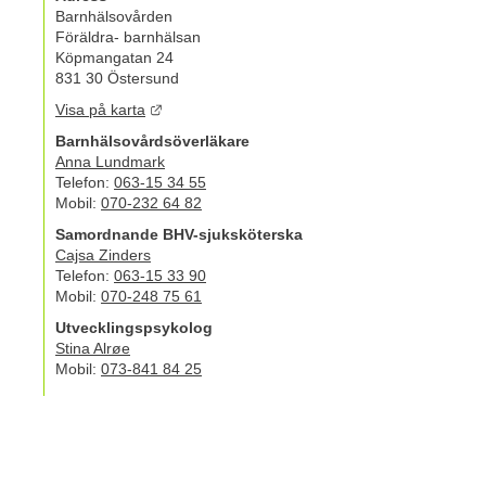
Barnhälsovården
Föräldra- barnhälsan
Köpmangatan 24
831 30 Östersund
Länk till annan webbplats.
Visa på karta
Barnhälsovårdsöverläkare
Anna Lundmark
Telefon:
063-15 34 55
Mobil:
070-232 64 82
Samordnande BHV-sjuksköterska
Cajsa Zinders
Telefon:
063-15 33 90
Mobil:
070-248 75 61
Utvecklingspsykolog
Stina Alrøe
Mobil:
073-841 84 25