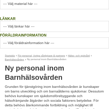
LÄNKAR
FÖRÄLDRAINFORMATION
Startsida
För personal, övriga vårdgivare & partners
Hälso- och sjukvård
Barnhälsovården
Ny personal inom Barnhälsovården
Ny personal inom 
Barnhälsovården
Grunden för tjänstgöring inom barnhälsovården är kunskaper 
om barns utveckling och om barnaålderns sjukdomar. Dessutom 
behövs kunskaper om sjukdomsförebyggande och 
hälsofrämjande åtgärder och sociala faktorers betydelse. För 
detta behövs återkommande fortbildning och möjlighet till 