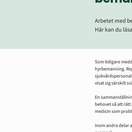
Arbetet med be
Här kan du läs
Som tidigare medde
hyrbemanning. Reg
sjukvårdspersonal 
visat sig särskilt s
En sammanställning
behovet så att rätt
medicin som probl
Inom andra delar av