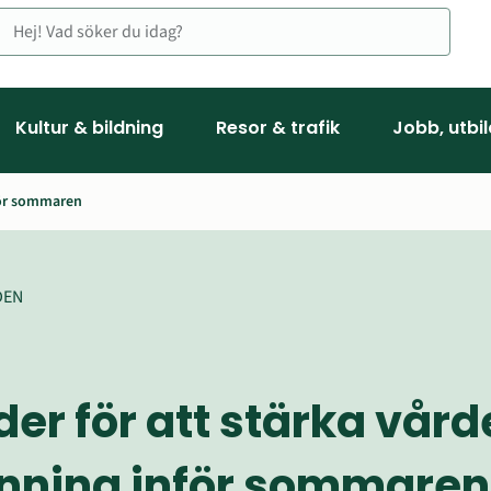
Kultur & bildning
Resor & trafik
Jobb, utbi
för sommaren
DEN
er för att stärka vård
ning inför sommaren