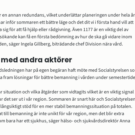
 en annan redundans, vilket underlättar planeringen under hela åre
r inför sommaren ett bättre läge och det dit vi i första hand vill att 
sig för att få hjälp eller rådgivning. Även 1177 är en viktig del av 
ökande kan få en första bedömning av hur de ska gå vidare inom 
en, säger Ingela Gillberg, biträdande chef Division nära vård.
 med andra aktörer
dsledningen har på egen begäran haft möte med Socialstyrelsen so
ta fram lösningar för bättre bemanning i vården under semestertide
år situation och vilka åtgärder som vidtagits vilket är en viktig signal 
hur det ser ut i vår region. Sommaren är snart här och Socialstyrelsen
långsiktigt stöd för en mer stabil bemanningssituation på totalen. 
till bemanning är inte unikt för vår region, men det blir extra 
om bara har ett sjukhus, säger hälso- och sjukvårdsdirektör Anna 