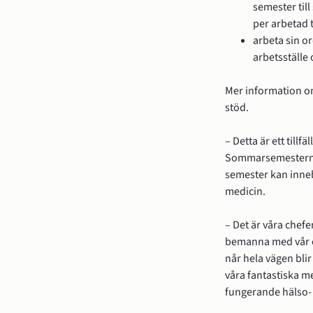
semester till
per arbetad 
arbeta sin or
arbetsställe 
Mer information om
stöd.
– Detta är ett tillf
Sommarsemestern är
semester kan inneb
medicin.
– Det är våra chefe
bemanna med vår ege
når hela vägen bli
våra fantastiska m
fungerande hälso-