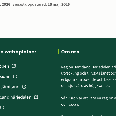
ation
, 2026
Senast uppdaterad:
26 maj, 2026
ra webbplatser
Om oss
(öppnas
ebben
Region Jämtland Härjedalen arb
i
utveckling och tillväxt i länet och
(öppnas
nsidan
nytt
erbjuda alla boende och besökar
i
fönster)
och sjukvård av hög kvalitet.
(öppnas
n Jämtland
nytt
i
fönster)
(öppnas
tland härjedalen
Vår vision är att vara en region att
nytt
i
och växa i.
fönster)
(öppnas
nytt