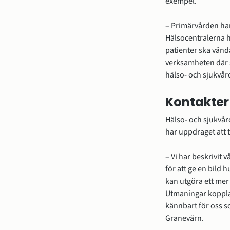
exempel.
– Primärvården har
Hälsocentralerna ha
patienter ska vända 
verksamheten där s
hälso- och sjukvård
Kontakter
Hälso- och sjukvår
har uppdraget att 
– Vi har beskrivit v
för att ge en bild 
kan utgöra ett mer 
Utmaningar kopplat 
kännbart för oss s
Granevärn.