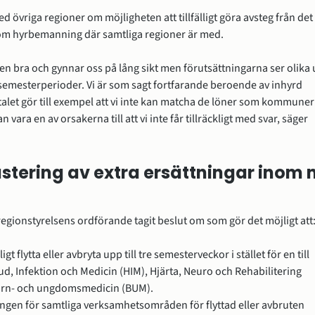
d övriga regioner om möjligheten att tillfälligt göra avsteg från det 
 om hyrbemanning där samtliga regioner är med.
den bra och gynnar oss på lång sikt men förutsättningarna ser olika ut
emesterperioder. Vi är som sagt fortfarande beroende av inhyrd 
let gör till exempel att vi inte kan matcha de löner som kommuner
 vara en av orsakerna till att vi inte får tillräckligt med svar, säger 
 justering av extra ersättningar inom 
egionstyrelsens ordförande tagit beslut om som gör det möjligt att
ligt flytta eller avbryta upp till tre semesterveckor i stället för en till 
, Infektion och Medicin (HIM)​, Hjärta, Neuro och Rehabilitering 
Barn- och ungdomsmedicin (BUM).
ingen för samtliga verksamhetsområden för flyttad eller avbruten 