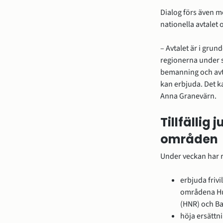
Dialog förs även me
nationella avtalet
– Avtalet är i grun
regionerna under s
bemanning och avta
kan erbjuda. Det kan
Anna Granevärn.
Tillfällig
områden
Under veckan har r
erbjuda frivil
områdena Hud
(HNR)​ och 
höja ersättn