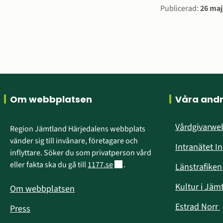
Sidinform
Publicerad:
26 maj
Sidfot
Om webbplatsen
Våra and
Vårdgivarw
Region Jämtland Härjedalens webbplats 
vänder sig till invånare, företagare och 
Intranätet I
inflyttare. Söker du som privatperson vård 
Länk till annan webbplats.
eller fakta ska du gå till 
1177.se
.
Länstrafike
Kultur i Jäm
Om webbplatsen
Estrad Norr
Press
i