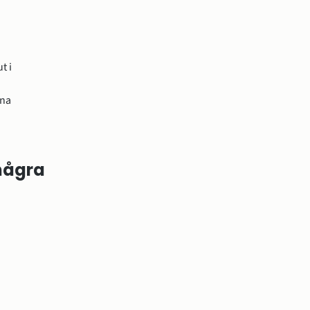
 i 
na 
några 
: