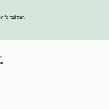
fortsätter. 
n 
r 