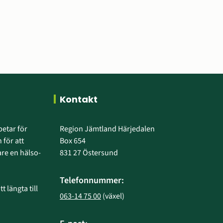
Kontakt
etar för 
Region Jämtland Härjedalen
 för att 
Box 654
e en hälso- 
831 27 Östersund
Telefonnummer:
 längta till 
063-14 75 00
 (växel)