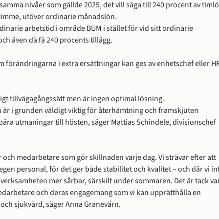
 samma nivåer som gällde 2025, det vill säga till 240 procent av timlö
timme, utöver ordinarie månadslön.
dinarie arbetstid i område BUM i stället för vid sitt ordinarie 
och även då få 240 procents tillägg.
 förändringarna i extra ersättningar kan ges av enhetschef eller H
älligt tillvägagångssätt men är ingen optimal lösning. 
 i grunden väldigt viktig för återhämtning och framskjuten 
ära utmaningar till hösten, säger Mattias Schindele, divisionschef 
r och medarbetare som gör skillnaden varje dag. Vi strävar efter att 
n personal, för det ger både stabilitet och kvalitet – och där vi int
r verksamheten mer sårbar, särskilt under sommaren. Det är tack var
edarbetare och deras engagemang som vi kan upprätthålla en 
 och sjukvård, säger Anna Granevärn.