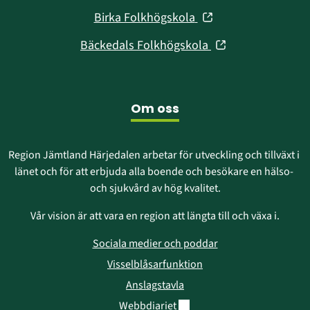
i
fönster)
(öppnas
Birka Folkhögskola
nytt
i
fönster)
(öppnas
Bäckedals Folkhögskola
nytt
i
fönster)
nytt
fönster)
Om oss
Region Jämtland Härjedalen arbetar för utveckling och tillväxt i 
länet och för att erbjuda alla boende och besökare en hälso- 
och sjukvård av hög kvalitet.
Vår vision är att vara en region att längta till och växa i.
Sociala medier och poddar
Visselblåsarfunktion
Anslagstavla
Länk till annan webbplats.
Webbdiariet