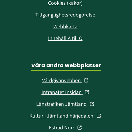
Cookies (kakor)
Tillgänglighetsredogörelse
Webbkarta
Innehåll A till Ö
Våra andra webbplatser
(öppnas
Vårdgivarwebben
i
(öppnas
Intranätet Insidan
nytt
i
fönster)
(öppnas
Länstrafiken Jämtland
nytt
i
fönster)
(öppnas
Kultur i Jämtland härjedalen
nytt
i
fönster)
(öppnas
Estrad Norr
nytt