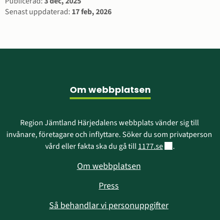
Sidinformation
Publicerad:
3 dec, 2025
Senast uppdaterad:
17 feb, 2026
Sidfot
Om webbplatsen
Region Jämtland Härjedalens webbplats vänder sig till 
invånare, företagare och inflyttare. Söker du som privatperson 
Länk till annan w
vård eller fakta ska du gå till 
1177.se
.
Om webbplatsen
Press
Så behandlar vi personuppgifter