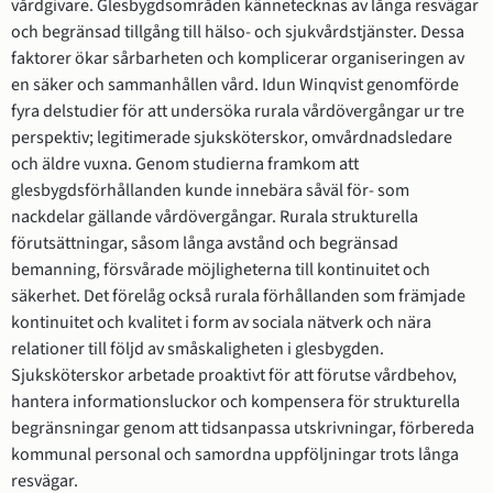
vårdgivare. Glesbygdsområden kännetecknas av långa resvägar 
och begränsad tillgång till hälso- och sjukvårdstjänster. Dessa 
faktorer ökar sårbarheten och komplicerar organiseringen av 
en säker och sammanhållen vård. Idun Winqvist genomförde 
fyra delstudier för att undersöka rurala vårdövergångar ur tre 
perspektiv; legitimerade sjuksköterskor, omvårdnadsledare 
och äldre vuxna. Genom studierna framkom att 
glesbygdsförhållanden kunde innebära såväl för- som 
nackdelar gällande vårdövergångar. Rurala strukturella 
förutsättningar, såsom långa avstånd och begränsad 
bemanning, försvårade möjligheterna till kontinuitet och 
säkerhet. Det förelåg också rurala förhållanden som främjade 
kontinuitet och kvalitet i form av sociala nätverk och nära 
relationer till följd av småskaligheten i glesbygden. 
Sjuksköterskor arbetade proaktivt för att förutse vårdbehov, 
hantera informationsluckor och kompensera för strukturella 
begränsningar genom att tidsanpassa utskrivningar, förbereda 
kommunal personal och samordna uppföljningar trots långa 
resvägar.