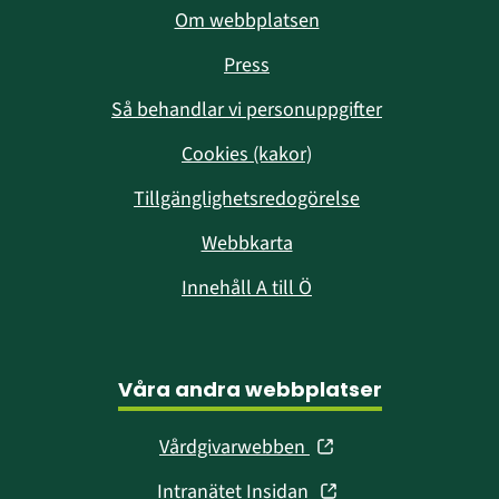
Om webbplatsen
Press
Så behandlar vi personuppgifter
Cookies (kakor)
Tillgänglighetsredogörelse
Webbkarta
Innehåll A till Ö
Våra andra webbplatser
(öppnas
Vårdgivarwebben
i
(öppnas
Intranätet Insidan