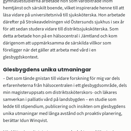
gymnasiestudierna arbetade hon som vårdbiträde inom 
hemtjänst och särskilt boende, vilket inspirerade henne till att 
läsa vidare på universitetsnivå till sjuksköterska. Hon arbetade 
därefter på Strokeavdelningen vid Östersunds sjukhus i sex år 
för att sedan studera vidare till distriktssjuksköterska. Som 
detta arbetade hon på en hälsocentral i Jämtland och kom 
därigenom att uppmärksamma de särskilda villkor som 
föreligger när det gäller att arbeta med vård i en 
glesbygdskontext.
Glesbygdens unika utmaningar
– Det som tände gnistan till vidare forskning för mig var dels 
erfarenheterna från hälsocentralen i ett glesbygdsområde, dels 
min magisteruppsats om distriktssköterskors- och läkares 
samverkan i palliativ vård på landsbygden – en studie som 
ledde till stipendium, publicering och insikten om glesbygdens 
unika utmaningar med långa avstånd och proaktiv planering, 
berättar Idun Winqvist.