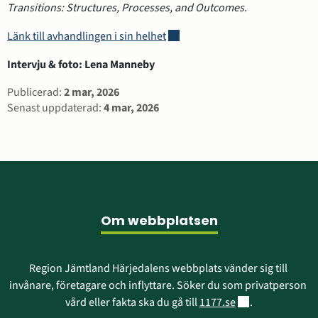
Transitions: Structures, Processes, and Outcomes.
Länk till annan webbplats, öppna
Länk till avhandlingen i sin helhet
Intervju & foto: Lena Manneby
Sidinformation
Publicerad:
2 mar, 2026
Senast uppdaterad:
4 mar, 2026
Sidfot
Om webbplatsen
Region Jämtland Härjedalens webbplats vänder sig till 
invånare, företagare och inflyttare. Söker du som privatperson 
Länk till annan w
vård eller fakta ska du gå till 
1177.se
.