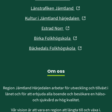
nytt
i
fönster)
(öppnas
Länstrafiken Jämtland
nytt
i
fönster)
(öppnas
Kultur i Jämtland härjedalen
nytt
i
fönster)
(öppnas
Estrad Norr
nytt
i
fönster)
(öppnas
Birka Folkhögskola
nytt
i
fönster)
(öppnas
Bäckedals Folkhögskola
nytt
i
fönster)
nytt
fönster)
Om oss
Region Jämtland Härjedalen arbetar för utveckling och tillväxt i 
länet och för att erbjuda alla boende och besökare en hälso- 
och sjukvård av hög kvalitet.
Vår vision är att vara en region att längta till och växa i.