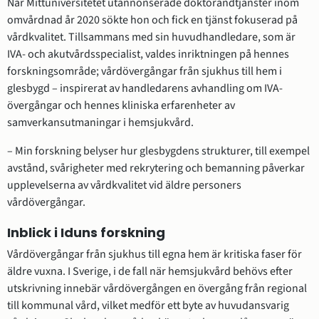
När Mittuniversitetet utannonserade doktorandtjänster inom 
omvårdnad år 2020 sökte hon och ﬁck en tjänst fokuserad på 
vårdkvalitet. Tillsammans med sin huvudhandledare, som är 
IVA- och akutvårdsspecialist, valdes inriktningen på hennes 
forskningsområde; vårdövergångar från sjukhus till hem i 
glesbygd – inspirerat av handledarens avhandling om IVA-
övergångar och hennes kliniska erfarenheter av 
samverkansutmaningar i hemsjukvård.
– Min forskning belyser hur glesbygdens strukturer, till exempel 
avstånd, svårigheter med rekrytering och bemanning påverkar 
upplevelserna av vårdkvalitet vid äldre personers 
vårdövergångar.
Inblick i Iduns forskning
Vårdövergångar från sjukhus till egna hem är kritiska faser för 
äldre vuxna. I Sverige, i de fall när hemsjukvård behövs efter 
utskrivning innebär vårdövergången en övergång från regional 
till kommunal vård, vilket medför ett byte av huvudansvarig 