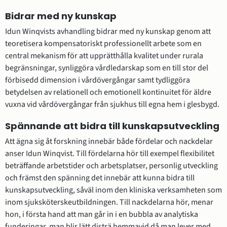
Bidrar med ny kunskap
Idun Winqvists avhandling bidrar med ny kunskap genom att 
teoretisera kompensatoriskt professionellt arbete som en 
central mekanism för att upprätthålla kvalitet under rurala 
begränsningar, synliggöra vårdledarskap som en till stor del 
förbisedd dimension i vårdövergångar samt tydliggöra 
betydelsen av relationell och emotionell kontinuitet för äldre 
vuxna vid vårdövergångar från sjukhus till egna hem i glesbygd.
Spännande att bidra till kunskapsutveckling
Att ägna sig åt forskning innebär både fördelar och nackdelar 
anser Idun Winqvist. Till fördelarna hör till exempel ﬂexibilitet 
beträﬀande arbetstider och arbetsplatser, personlig utveckling 
och främst den spänning det innebär att kunna bidra till 
kunskapsutveckling, såväl inom den kliniska verksamheten som 
inom sjuksköterskeutbildningen. Till nackdelarna hör, menar 
hon, i första hand att man går in i en bubbla av analytiska 
funderingar, man blir lätt disträ hemmavid då man lever med 