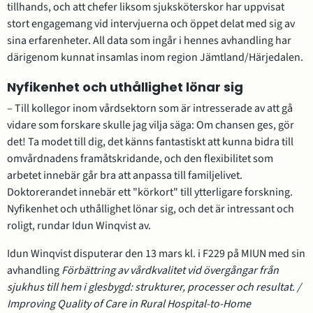
tillhands, och att chefer liksom sjuksköterskor har uppvisat 
stort engagemang vid intervjuerna och öppet delat med sig av 
sina erfarenheter. All data som ingår i hennes avhandling har 
därigenom kunnat insamlas inom region Jämtland/Härjedalen.
Nyfikenhet och uthållighet lönar sig
– Till kollegor inom vårdsektorn som är intresserade av att gå 
vidare som forskare skulle jag vilja säga: Om chansen ges, gör 
det! Ta modet till dig, det känns fantastiskt att kunna bidra till 
omvårdnadens framåtskridande, och den ﬂexibilitet som 
arbetet innebär går bra att anpassa till familjelivet. 
Doktorerandet innebär ett "körkort" till ytterligare forskning. 
Nyﬁkenhet och uthållighet lönar sig, och det är intressant och 
roligt, rundar Idun Winqvist av.
Idun Winqvist disputerar den 13 mars kl. i F229 på MIUN med sin 
avhandling 
Förbättring av vårdkvalitet vid övergångar från 
sjukhus till hem i glesbygd: strukturer, processer och resultat. / 
Improving Quality of Care in Rural Hospital-to-Home 