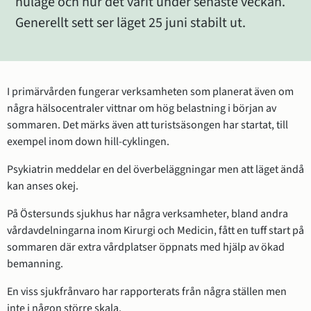
nuläge och hur det varit under senaste veckan. 
Generellt sett ser läget 25 juni stabilt ut.
I primärvården fungerar verksamheten som planerat även om 
några hälsocentraler vittnar om hög belastning i början av 
sommaren. Det märks även att turistsäsongen har startat, till 
exempel inom down hill-cyklingen.
Psykiatrin meddelar en del överbeläggningar men att läget ändå 
kan anses okej.
På Östersunds sjukhus har några verksamheter, bland andra 
vårdavdelningarna inom Kirurgi och Medicin, fått en tuff start på 
sommaren där extra vårdplatser öppnats med hjälp av ökad 
bemanning.
En viss sjukfrånvaro har rapporterats från några ställen men 
inte i någon större skala.