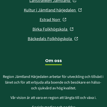
(öppnas
Länstrafiken Jämtland
nytt
i
fönster)
(öppnas
Kultur i Jämtland härjedalen
nytt
i
fönster)
(öppnas
Estrad Norr
nytt
i
fönster)
(öppnas
Birka Folkhögskola
nytt
i
fönster)
(öppnas
Bäckedals Folkhögskola
nytt
i
fönster)
nytt
fönster)
Om oss
Region Jämtland Härjedalen arbetar för utveckling och tillväxt i 
länet och för att erbjuda alla boende och besökare en hälso- 
och sjukvård av hög kvalitet.
Vår vision är att vara en region att längta till och växa i.