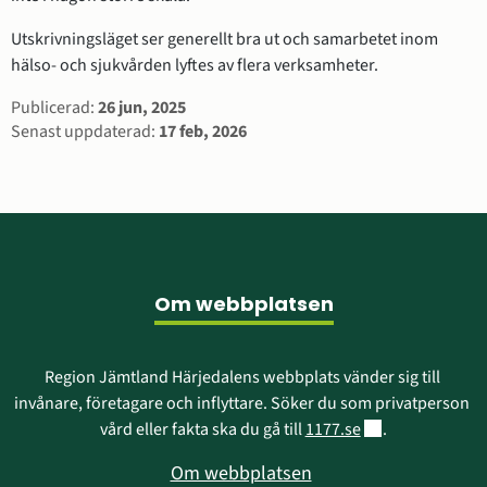
Utskrivningsläget ser generellt bra ut och samarbetet inom 
hälso- och sjukvården lyftes av flera verksamheter.
Sidinformation
Publicerad:
26 jun, 2025
Senast uppdaterad:
17 feb, 2026
Sidfot
Om webbplatsen
Region Jämtland Härjedalens webbplats vänder sig till 
invånare, företagare och inflyttare. Söker du som privatperson 
Länk till annan w
vård eller fakta ska du gå till 
1177.se
.
Om webbplatsen