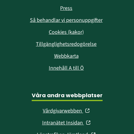
Press
Så behandlar vi personuppgifter
Cookies (kakor)
Tillgänglighetsredogörelse
Webbkarta
Innehåll A till Ö
Våra andra webbplatser
(öppnas
Vårdgivarwebben
i
(öppnas
Intranätet Insidan
nytt
i
fönster)