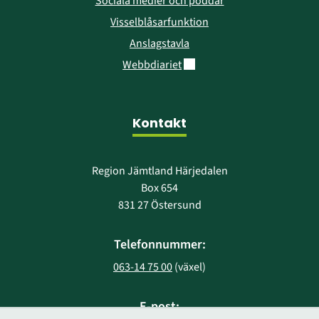
Sociala medier och poddar
Visselblåsarfunktion
Anslagstavla
Länk till annan webbplats.
Webbdiariet
Kontakt
Region Jämtland Härjedalen
Box 654
831 27 Östersund
Telefonnummer:
063-14 75 00
 (växel)
E-post: