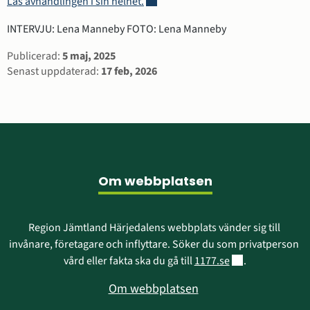
Länk till annan webbplats, öppnas i 
Läs avhandlingen i sin helhet.
INTERVJU: Lena Manneby FOTO: Lena Manneby
Sidinformation
Publicerad:
5 maj, 2025
Senast uppdaterad:
17 feb, 2026
Sidfot
Om webbplatsen
Region Jämtland Härjedalens webbplats vänder sig till 
invånare, företagare och inflyttare. Söker du som privatperson 
Länk till annan w
vård eller fakta ska du gå till 
1177.se
.
Om webbplatsen