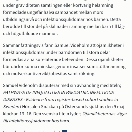
under graviditeten samt ingen eller kortvarig helamning 
förmedlade ungefär halva sambandet mellan mors 
utbildningsnivå och infektionssjukdomar hos barnen. Detta 
berodde till stor del på skillnader i amning mellan barn till låg- 
och högutbildade mammor.
Sammanfattningsvis fann Samuel Videholm att ojämlikheter i 
infektionssjukdomar under barndomen till stora delar 
förmedlas av hälsorelaterade beteenden. Dessa ojämlikheter 
bör därför kunna minskas genom insatser som stöttar amning 
och motverkar övervikt/obesitas samt rökning.
Samuel Videholm disputerar med sin avhandling med titeln; 
PATHWAYS OF INEQUALITIES IN PAEDIATRIC INFECTIOUS 
DISEASES - Evidence from register-based cohort studies in 
Sweden
 i Hörsalen Snäckan på Östersunds sjukhus den 9 maj 
klockan 13–16. Den svenska titeln lyder; 
Ojämlikheternas vägar 
till infektionssjukdomar hos barn.