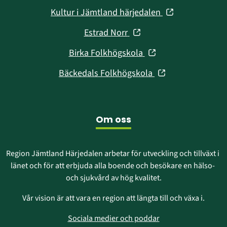
i
fönster)
(öppnas
Kultur i Jämtland härjedalen
nytt
i
fönster)
(öppnas
Estrad Norr
nytt
i
fönster)
(öppnas
Birka Folkhögskola
nytt
i
fönster)
(öppnas
Bäckedals Folkhögskola
nytt
i
fönster)
nytt
fönster)
Om oss
Region Jämtland Härjedalen arbetar för utveckling och tillväxt i 
länet och för att erbjuda alla boende och besökare en hälso- 
och sjukvård av hög kvalitet.
Vår vision är att vara en region att längta till och växa i.
Sociala medier och poddar