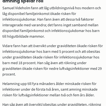
amning spelar roll
Samuel Videholm fann att låg utbildningsnivå hos modern och 
låg disponibel familjeinkomst ökade risken för 
infektionssjukdomar. Han fann även att dessa två faktorer 
interagerade med varandra; det fanns inget samband mellan 
disponibel familjeinkomst och infektionssjukdomar hos barn 
till högutbildade mammor.
Vidare fann han att övervikt under graviditeten ökade risken för 
infektionssjukdomar hos barn med 5 procent och att obesitas 
under graviditeten ökade risken för infektionssjukdomar hos 
barn med 18 procent. Han såg även att rökning under 
graviditeten ökade risken för nedre luftvägsinfektioner med 29 
procent.
Helamning upp till fyra månaders ålder minskade risken för 
infektioner under de första två åren, samt amning minskade 
risken för luftvägsinfektioner mellan två och fem års ålder.
Han såg även att övervikt/obesitas under graviditeten, rökning 