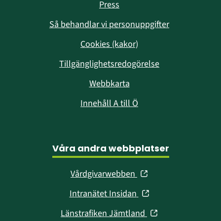
Press
Så behandlar vi personuppgifter
Cookies (kakor)
Tillgänglighetsredogörelse
Webbkarta
Innehåll A till Ö
Våra andra webbplatser
(öppnas
Vårdgivarwebben
i
(öppnas
Intranätet Insidan
nytt
i
fönster)
(öppnas
Länstrafiken Jämtland
nytt