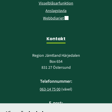
Visselblåsarfunktion
Anslagstavla
Länk till annan webbplats.
Webbdiariet
Kontakt
Region Jämtland Härjedalen
Box 654
831 27 Östersund
Telefonnummer:
063-14 75 00
 (växel)
E-post:
region@regionjh.se