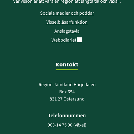
Vår vision är att vara en region att längta till och växa i.
Sociala medier och poddar
Visselblåsarfunktion
Anslagstavla
Länk till annan webbplats.
Webbdiariet
Kontakt
Region Jämtland Härjedalen
Box 654
831 27 Östersund
Telefonnummer:
063-14 75 00
 (växel)