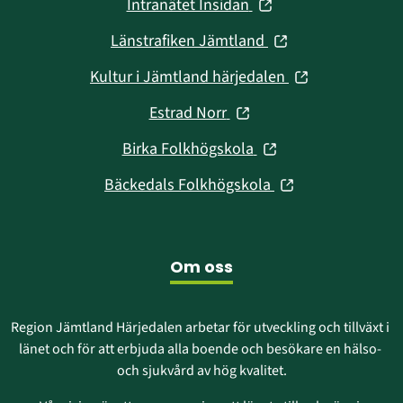
(öppnas
Intranätet Insidan
nytt
i
fönster)
(öppnas
Länstrafiken Jämtland
nytt
i
fönster)
(öppnas
Kultur i Jämtland härjedalen
nytt
i
fönster)
(öppnas
Estrad Norr
nytt
i
fönster)
(öppnas
Birka Folkhögskola
nytt
i
fönster)
(öppnas
Bäckedals Folkhögskola
nytt
i
fönster)
nytt
fönster)
Om oss
Region Jämtland Härjedalen arbetar för utveckling och tillväxt i 
länet och för att erbjuda alla boende och besökare en hälso- 
och sjukvård av hög kvalitet.