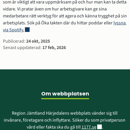
som är viktigt att vara uppmärksam på och hur man kan ta detta 
vidare. Vi pratar även om hur arbetsgivare kan ge sina 
medarbetare rätt verktyg för att agera och känna trygghet på sin 
arbetsplats. Sök på Öka takten där du hittar poddar eller 
lyssna 
Länk till annan webbplats, öppnas i nytt fönster.
via Spotify.
Sidinformation
Publicerad:
24 okt, 2025
Senast uppdaterad:
17 feb, 2026
Sidfot
Om webbplatsen
Region Jämtland Härjedalens webbplats vänder sig till 
invånare, företagare och inflyttare. Söker du som privatperson 
Länk till annan w
vård eller fakta ska du gå till 
1177.se
.