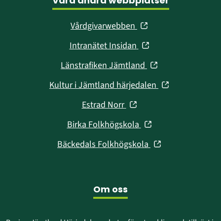
Våra andra webbplatser
(öppnas
Vårdgivarwebben
i
(öppnas
Intranätet Insidan
nytt
i
fönster)
(öppnas
Länstrafiken Jämtland
nytt
i
fönster)
(öppnas
Kultur i Jämtland härjedalen
nytt
i
fönster)
(öppnas
Estrad Norr
nytt
i
fönster)
(öppnas
Birka Folkhögskola
nytt
i
fönster)
(öppnas
Bäckedals Folkhögskola
nytt
i
fönster)
nytt
fönster)
Om oss