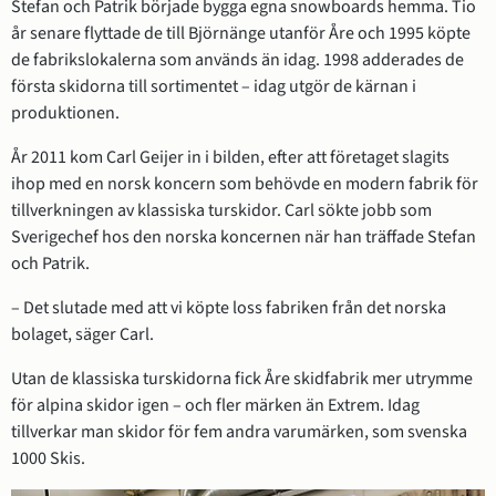
Stefan och Patrik började bygga egna snowboards hemma. Tio 
år senare flyttade de till Björnänge utanför Åre och 1995 köpte 
de fabrikslokalerna som används än idag. 1998 adderades de 
första skidorna till sortimentet – idag utgör de kärnan i 
produktionen.
År 2011 kom Carl Geijer in i bilden, efter att företaget slagits 
ihop med en norsk koncern som behövde en modern fabrik för 
tillverkningen av klassiska turskidor. Carl sökte jobb som 
Sverigechef hos den norska koncernen när han träffade Stefan 
och Patrik.
– Det slutade med att vi köpte loss fabriken från det norska 
bolaget, säger Carl.
Utan de klassiska turskidorna fick Åre skidfabrik mer utrymme 
för alpina skidor igen – och fler märken än Extrem. Idag 
tillverkar man skidor för fem andra varumärken, som svenska 
1000 Skis.