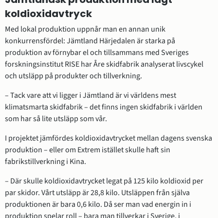
koldioxidavtryck 
Med lokal produktion uppnår man en annan unik 
konkurrensfördel: Jämtland Härjedalen är starka på 
produktion av förnybar el och tillsammans med Sveriges 
forskningsinstitut RISE har Åre skidfabrik analyserat livscykel 
och utsläpp på produkter och tillverkning.
– Tack vare att vi ligger i Jämtland är vi världens mest 
klimatsmarta skidfabrik – det finns ingen skidfabrik i världen 
som har så lite utsläpp som vår.
I projektet jämfördes koldioxidavtrycket mellan dagens svenska 
produktion – eller om Extrem istället skulle haft sin 
fabrikstillverkning i Kina.
– Där skulle koldioxidavtrycket legat på 125 kilo koldioxid per 
par skidor. Vårt utsläpp är 28,8 kilo. Utsläppen från själva 
produktionen är bara 0,6 kilo. Då ser man vad energin in i 
produktion spelar roll – bara man tillverkar i Sverige, i 