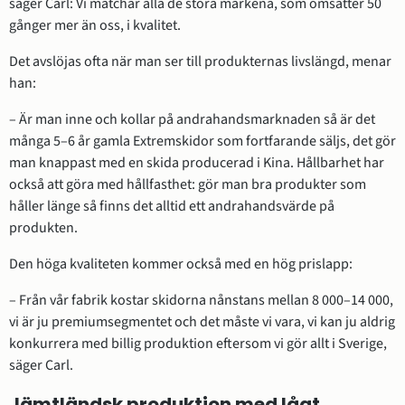
säger Carl: Vi matchar alla de stora märkena, som omsätter 50 
gånger mer än oss, i kvalitet.
Det avslöjas ofta när man ser till produkternas livslängd, menar 
han:
– Är man inne och kollar på andrahandsmarknaden så är det 
många 5–6 år gamla Extremskidor som fortfarande säljs, det gör 
man knappast med en skida producerad i Kina. Hållbarhet har 
också att göra med hållfasthet: gör man bra produkter som 
håller länge så finns det alltid ett andrahandsvärde på 
produkten.
Den höga kvaliteten kommer också med en hög prislapp:
– Från vår fabrik kostar skidorna nånstans mellan 8 000–14 000, 
vi är ju premiumsegmentet och det måste vi vara, vi kan ju aldrig 
konkurrera med billig produktion eftersom vi gör allt i Sverige, 
säger Carl.
Jämtländsk produktion med lågt 