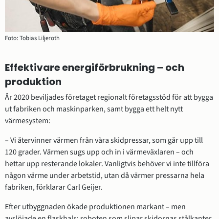
Foto: Tobias Liljeroth
Effektivare energiförbrukning – och 
produktion
År 2020 beviljades företaget regionalt företagsstöd för att bygga 
ut fabriken och maskinparken, samt bygga ett helt nytt 
värmesystem:
– Vi återvinner värmen från våra skidpressar, som går upp till 
120 grader. Värmen sugs upp och in i värmeväxlaren – och 
hettar upp resterande lokaler. Vanligtvis behöver vi inte tillföra 
någon värme under arbetstid, utan då värmer pressarna hela 
fabriken, förklarar Carl Geijer.
Efter utbyggnaden ökade produktionen markant – men 
avslöjade en flaskhals: roboten som slipar skidornas stålkanter 