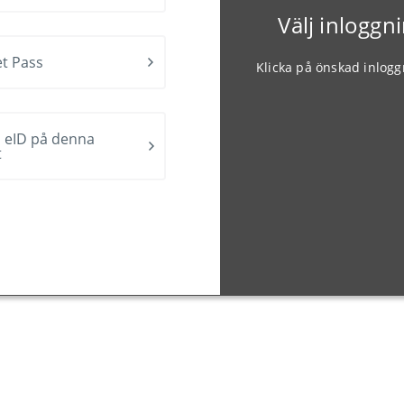
Välj inlogg
t Pass
Klicka på önskad inlog
 eID på denna
t