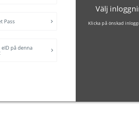
Välj inlogg
t Pass
Klicka på önskad inlog
 eID på denna
t